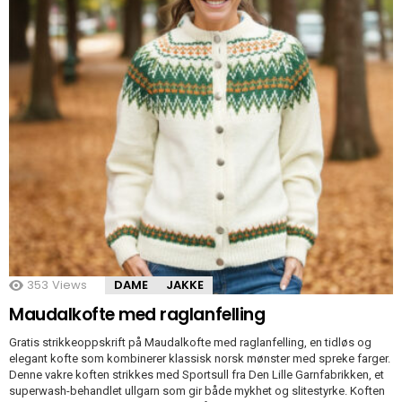
353
Views
DAME
JAKKE
Maudalkofte med raglanfelling
Gratis strikkeoppskrift på Maudalkofte med raglanfelling, en tidløs og
elegant kofte som kombinerer klassisk norsk mønster med spreke farger.
Denne vakre koften strikkes med Sportsull fra Den Lille Garnfabrikken, et
superwash-behandlet ullgarn som gir både mykhet og slitestyrke. Koften