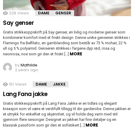
228
Views
DAME
GENSER
Say genser
Gratis strikkeoppskrift på Say genser, en livlig og moderne genser som
kombinerer komfort med et friskt design. Denne unike genseren strikkes i
Flamingo fra Belfilato, en garnblanding som består av 73 % mohair, 22 %
ull og 5 % polyamid. Genseren strikkes i fargene dyp rød, rosa og
MORE
neonrosa, noe som gir den et friskt […]
by
Mathilde
2 years ago
151
Views
DAME
JAKKE
Lang Fana jakke
Gratis strikkeoppskrift på Lang Fana Jakke er en tidløs og elegant
kreasjon som vil være et verdifullt tillegg til din garderobe. Denne jakken er
et uttrykk for enkelhet og skjønnhet, og vil holde deg varm med stil
gjennom flere sesonger. Designet av jakken har fine detaljer og en
MORE
klassisk passform som gir den et sofistikert […]