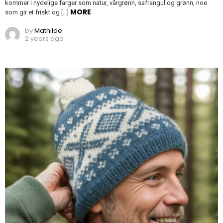
kommer i nydelige farger som natur, vårgrønn, safrangul og grønn, noe
MORE
som gir et friskt og […]
by
Mathilde
2 years ago