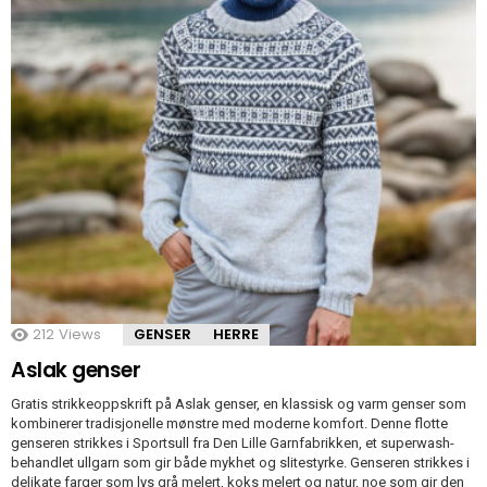
212
Views
GENSER
HERRE
Aslak genser
Gratis strikkeoppskrift på Aslak genser, en klassisk og varm genser som
kombinerer tradisjonelle mønstre med moderne komfort. Denne flotte
genseren strikkes i Sportsull fra Den Lille Garnfabrikken, et superwash-
behandlet ullgarn som gir både mykhet og slitestyrke. Genseren strikkes i
delikate farger som lys grå melert, koks melert og natur, noe som gir den