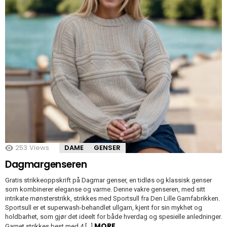
253
Views
DAME
GENSER
Dagmargenseren
Gratis strikkeoppskrift på Dagmar genser, en tidløs og klassisk genser
som kombinerer eleganse og varme. Denne vakre genseren, med sitt
intrikate mønsterstrikk, strikkes med Sportsull fra Den Lille Garnfabrikken.
Sportsull er et superwash-behandlet ullgarn, kjent for sin mykhet og
holdbarhet, som gjør det ideelt for både hverdag og spesielle anledninger.
MORE
Garnet strikkes best med 4 […]