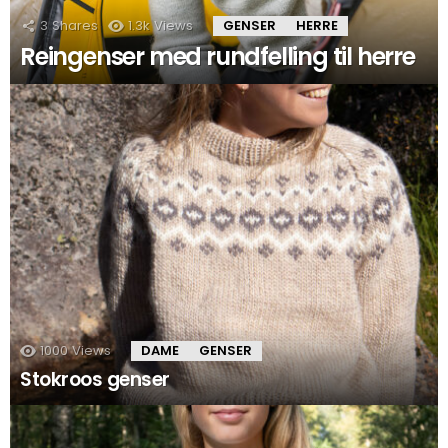
3
Shares
1.3k
Views
GENSER
HERRE
Reingenser med rundfelling til herre
1000
Views
DAME
GENSER
Stokroos genser