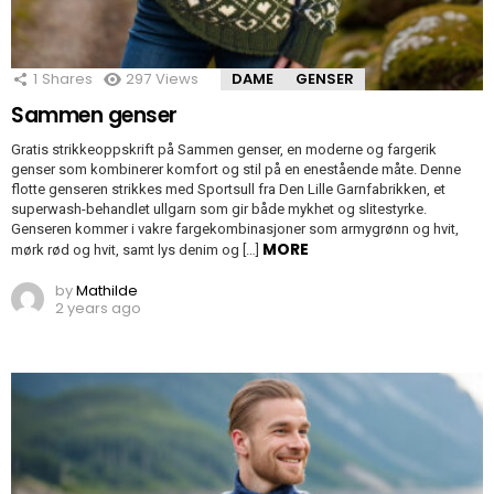
1
Shares
297
Views
DAME
GENSER
Sammen genser
Gratis strikkeoppskrift på Sammen genser, en moderne og fargerik
genser som kombinerer komfort og stil på en enestående måte. Denne
flotte genseren strikkes med Sportsull fra Den Lille Garnfabrikken, et
superwash-behandlet ullgarn som gir både mykhet og slitestyrke.
Genseren kommer i vakre fargekombinasjoner som armygrønn og hvit,
MORE
mørk rød og hvit, samt lys denim og […]
by
Mathilde
2 years ago