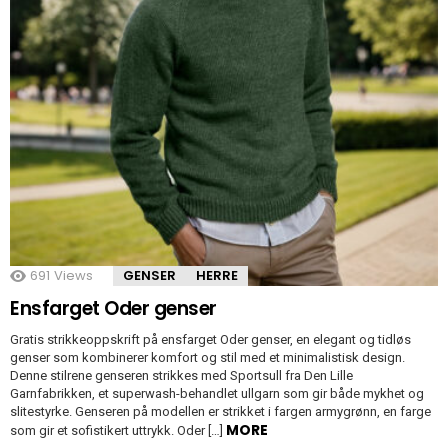
691
Views
GENSER
HERRE
Ensfarget Oder genser
Gratis strikkeoppskrift på ensfarget Oder genser, en elegant og tidløs
genser som kombinerer komfort og stil med et minimalistisk design.
Denne stilrene genseren strikkes med Sportsull fra Den Lille
Garnfabrikken, et superwash-behandlet ullgarn som gir både mykhet og
slitestyrke. Genseren på modellen er strikket i fargen armygrønn, en farge
MORE
som gir et sofistikert uttrykk. Oder […]