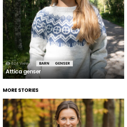
624
Views
BARN
GENSER
Attica genser
MORE STORIES