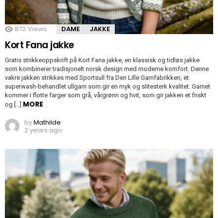
872
Views
DAME
JAKKE
Kort Fana jakke
Gratis strikkeoppskrift på Kort Fana jakke, en klassisk og tidløs jakke
som kombinerer tradisjonelt norsk design med moderne komfort. Denne
vakre jakken strikkes med Sportsull fra Den Lille Garnfabrikken, et
superwash-behandlet ullgarn som gir en myk og slitesterk kvalitet. Garnet
kommer i flotte farger som grå, vårgrønn og hvit, som gir jakken et friskt
MORE
og […]
by
Mathilde
2 years ago