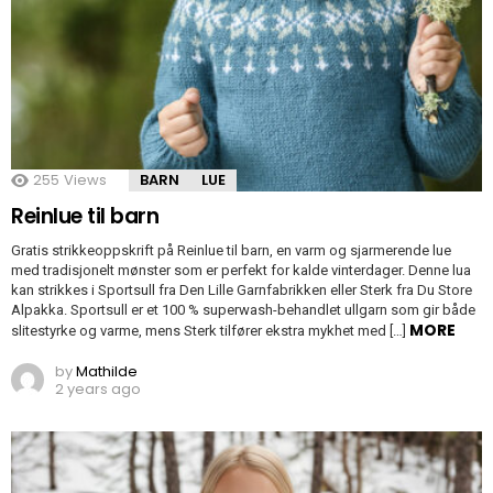
255
Views
BARN
LUE
Reinlue til barn
Gratis strikkeoppskrift på Reinlue til barn, en varm og sjarmerende lue
med tradisjonelt mønster som er perfekt for kalde vinterdager. Denne lua
kan strikkes i Sportsull fra Den Lille Garnfabrikken eller Sterk fra Du Store
Alpakka. Sportsull er et 100 % superwash-behandlet ullgarn som gir både
MORE
slitestyrke og varme, mens Sterk tilfører ekstra mykhet med […]
by
Mathilde
2 years ago