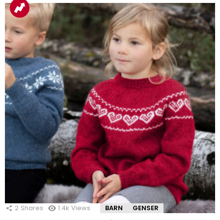
2
Shares
1.4k
Views
BARN
GENSER