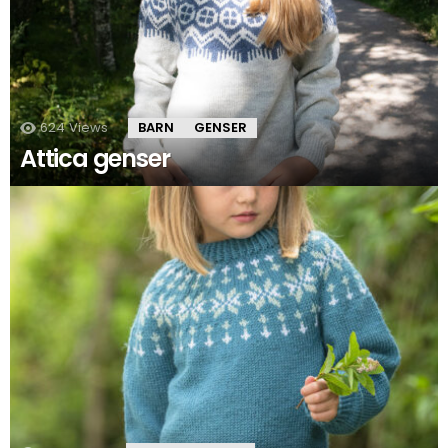
624
Views
BARN
GENSER
Attica genser