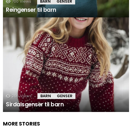
700
Views
BARN
GENSER
Reingenser til barn
266
Views
BARN
GENSER
Sirdalsgenser til barn
MORE STORIES