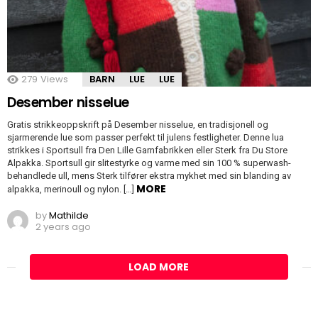
279
Views
BARN
LUE
LUE
Desember nisselue
Gratis strikkeoppskrift på Desember nisselue, en tradisjonell og
sjarmerende lue som passer perfekt til julens festligheter. Denne lua
strikkes i Sportsull fra Den Lille Garnfabrikken eller Sterk fra Du Store
Alpakka. Sportsull gir slitestyrke og varme med sin 100 % superwash-
behandlede ull, mens Sterk tilfører ekstra mykhet med sin blanding av
MORE
alpakka, merinoull og nylon. […]
by
Mathilde
2 years ago
LOAD MORE