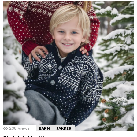
238
Views
BARN
JAKKER