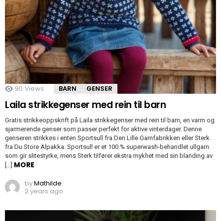
90
Views
BARN
GENSER
Laila strikkegenser med rein til barn
Gratis strikkeoppskrift på Laila strikkegenser med rein til barn, en varm og
sjarmerende genser som passer perfekt for aktive vinterdager. Denne
genseren strikkes i enten Sportsull fra Den Lille Garnfabrikken eller Sterk
fra Du Store Alpakka. Sportsull er et 100 % superwash-behandlet ullgarn
som gir slitestyrke, mens Sterk tilfører ekstra mykhet med sin blanding av
MORE
[…]
by
Mathilde
2 years ago