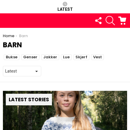
LATEST
FOLLOW
SEARCH
C
US
You are here:
Home
Barn
BARN
SUBTERMS
Bukse
Genser
Jakker
Lue
Skjerf
Vest
LATEST STORIES