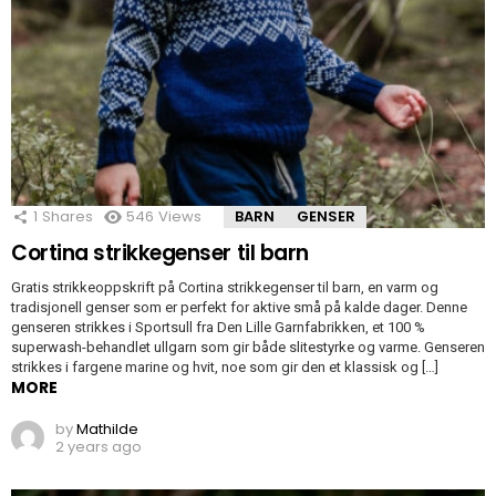
1
Shares
546
Views
BARN
GENSER
Cortina strikkegenser til barn
Gratis strikkeoppskrift på Cortina strikkegenser til barn, en varm og
tradisjonell genser som er perfekt for aktive små på kalde dager. Denne
genseren strikkes i Sportsull fra Den Lille Garnfabrikken, et 100 %
superwash-behandlet ullgarn som gir både slitestyrke og varme. Genseren
strikkes i fargene marine og hvit, noe som gir den et klassisk og […]
MORE
by
Mathilde
2 years ago