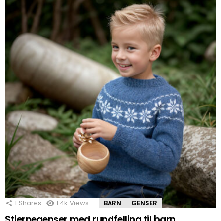
1
Shares
1.4k
Views
BARN
GENSER
Stjernegenser med rundfelling til barn