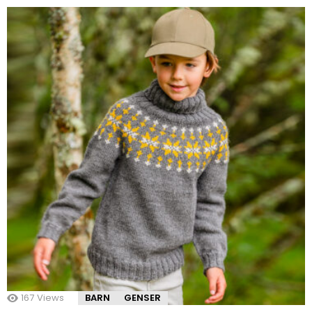
167
Views
BARN
GENSER