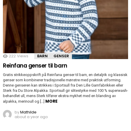
222
Views
BARN
GENSER
Reinfana genser til barn
Gratis strikkeoppskrift på Reinfana genser til barn, en detaljrik og klassisk
genser som kombinerer tradisjonelle mønstre med praktisk utforming.
Denne genseren kan strikkes i Sportsull fra Den Lille Garnfabrikken eller
Sterk fra Du Store Alpakka. Sportsull gir slitestyrke med 100 % superwash-
behandlet ull, mens Sterk tilfører ekstra mykhet med en blanding av
MORE
alpakka, merinoull og […]
by
Mathilde
about a year ago