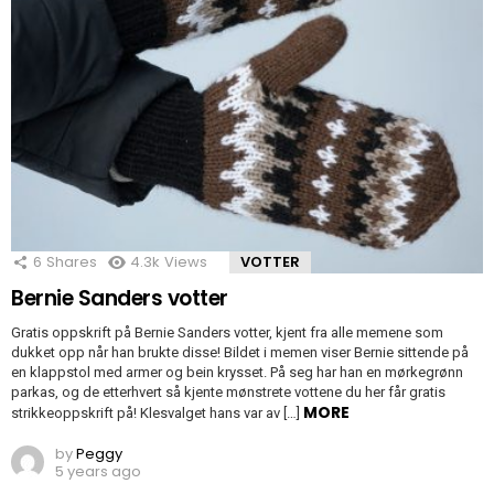
6
Shares
4.3k
Views
VOTTER
Bernie Sanders votter
Gratis oppskrift på Bernie Sanders votter, kjent fra alle memene som
dukket opp når han brukte disse! Bildet i memen viser Bernie sittende på
en klappstol med armer og bein krysset. På seg har han en mørkegrønn
parkas, og de etterhvert så kjente mønstrete vottene du her får gratis
MORE
strikkeoppskrift på! Klesvalget hans var av […]
by
Peggy
5 years ago