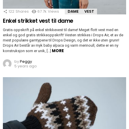
122
Shares
67.7k
Views
DAME
VEST
Enkel strikket vest til dame
Gratis oppskrift på enkel strikkevest til dame! Meget flott vest med en
enkel og god gratis strikkeoppskrift! Vesten strikkes i Drops Air, et av de
mest populære garntypene til Drops Design, og det er ikke uten grunn!
Drops Air består av myk baby alpaca og varm merinoull, dette er en ny
MORE
konstruksjon som er unik, […]
by
Peggy
5 years ago