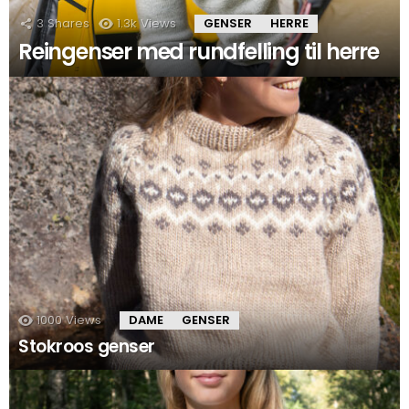
3
Shares
1.3k
Views
GENSER
HERRE
Reingenser med rundfelling til herre
1000
Views
DAME
GENSER
Stokroos genser