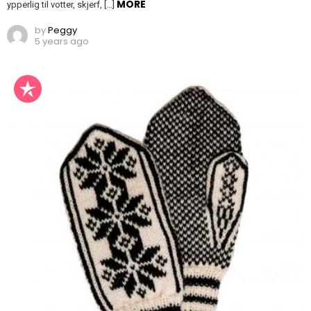
MORE
ypperlig til votter, skjerf, […]
by
Peggy
5 years ago