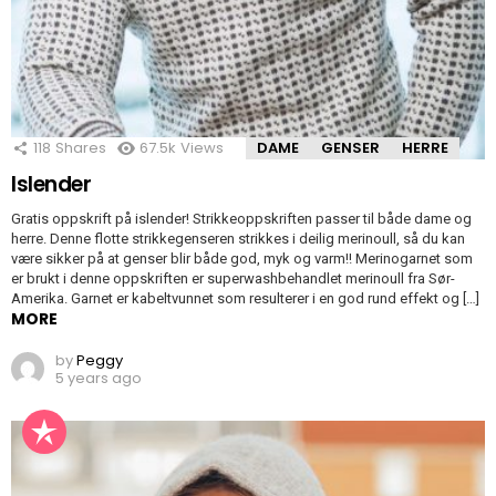
118
Shares
67.5k
Views
DAME
GENSER
HERRE
Islender
Gratis oppskrift på islender! Strikkeoppskriften passer til både dame og
herre. Denne flotte strikkegenseren strikkes i deilig merinoull, så du kan
være sikker på at genser blir både god, myk og varm!! Merinogarnet som
er brukt i denne oppskriften er superwashbehandlet merinoull fra Sør-
Amerika. Garnet er kabeltvunnet som resulterer i en god rund effekt og […]
MORE
by
Peggy
5 years ago