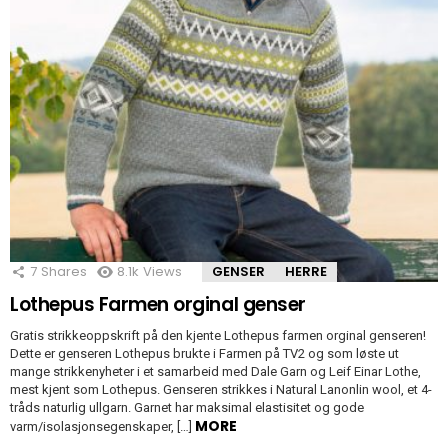
7
Shares
8.1k
Views
GENSER
HERRE
Lothepus Farmen orginal genser
Gratis strikkeoppskrift på den kjente Lothepus farmen orginal genseren!
Dette er genseren Lothepus brukte i Farmen på TV2 og som løste ut
mange strikkenyheter i et samarbeid med Dale Garn og Leif Einar Lothe,
mest kjent som Lothepus. Genseren strikkes i Natural Lanonlin wool, et 4-
tråds naturlig ullgarn. Garnet har maksimal elastisitet og gode
MORE
varm/isolasjonsegenskaper, […]