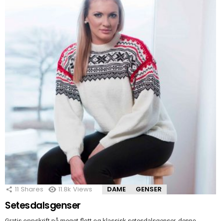
11
Shares
11.8k
Views
DAME
GENSER
Setesdalsgenser
Gratis oppskrift på meget flott og klassisk setesdalsgenser, denne