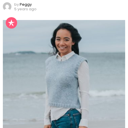
by
Peggy
5 years ago