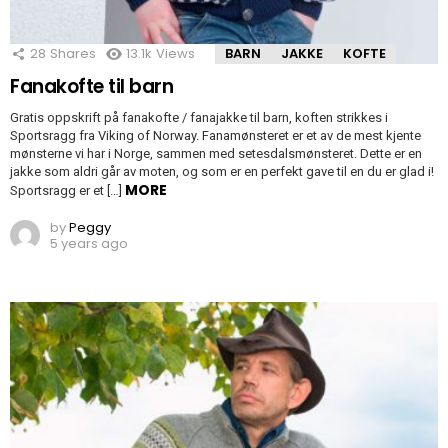
28
Shares
13.1k
Views
BARN
JAKKE
KOFTE
Fanakofte til barn
Gratis oppskrift på fanakofte / fanajakke til barn, koften strikkes i
Sportsragg fra Viking of Norway. Fanamønsteret er et av de mest kjente
mønsterne vi har i Norge, sammen med setesdalsmønsteret. Dette er en
jakke som aldri går av moten, og som er en perfekt gave til en du er glad i!
MORE
Sportsragg er et […]
by
Peggy
5 years ago