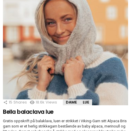
15
Shares
18.6k
Views
DAME
LUE
Bella balaclava lue
Gratis oppskrift på balaklava, luen er strikket i Viking-Garn sitt Alpaca Bris
garn som er et herlig strikkegarn bestående av baby alpaca, merinoull og