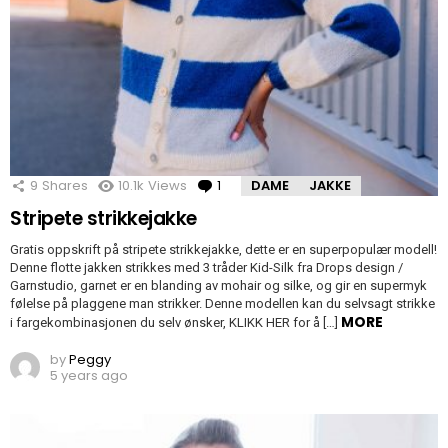
9
Shares
10.1k
Views
1
Comment
DAME
JAKKE
Stripete strikkejakke
Gratis oppskrift på stripete strikkejakke, dette er en superpopulær modell!
Denne flotte jakken strikkes med 3 tråder Kid-Silk fra Drops design /
Garnstudio, garnet er en blanding av mohair og silke, og gir en supermyk
følelse på plaggene man strikker. Denne modellen kan du selvsagt strikke
MORE
i fargekombinasjonen du selv ønsker, KLIKK HER for å […]
by
Peggy
5 years ago