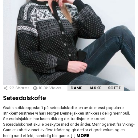
22
Shares
10.3k
Views
DAME
JAKKE
KOFTE
Setesdalskofte
Gratis strikkeoppskrift på setesdalskofte, en av de messt populære
strikkemønstrene vi har i Norge! Denne jakken strikkes i deilig merinoull.
Setesdalsjakken har lusestrikk og det tradisjonelle korset.
Setesdalskorset skulle beskytte med onde ånder. Merinogarnet fra Viking-
Garn er kabeltvunnet av flere tråder og gir derfor et godt volum og en
MORE
herlig rund effekt, samtidig blir garnet […]