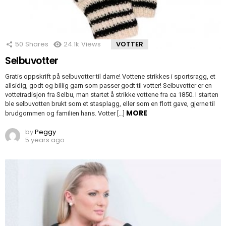
50
Shares
24.1k
Views
VOTTER
Selbuvotter
Gratis oppskrift på selbuvotter til dame! Vottene strikkes i sportsragg, et
allsidig, godt og billig garn som passer godt til votter! Selbuvotter er en
vottetradisjon fra Selbu, man startet å strikke vottene fra ca 1850. I starten
ble selbuvotten brukt som et stasplagg, eller som en flott gave, gjerne til
MORE
brudgommen og familien hans. Votter […]
by
Peggy
5 years ago