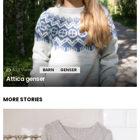
623
Views
BARN
GENSER
Attica genser
MORE STORIES