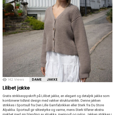
142
Views
DAME
JAKKE
Lilibet jakke
Gratis strikkeoppskrift på Lilibet jakke, en elegant og detaljrik jakke som
kombinerer tidløst design med vakker strukturstrikk. Denne jakken
strikkes i Sportsull fra Den Lille Garnfabrikken eller Sterk fra Du Store
Alpakka. Sportsull gir slitestyrke og varme, mens Sterk tilfører ekstra
mykhet med sin blanding av alpakka, merinoull og nylon. Jakken strikkes i