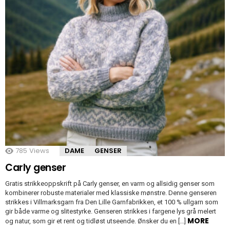
785
Views
DAME
GENSER
Carly genser
Gratis strikkeoppskrift på Carly genser, en varm og allsidig genser som
kombinerer robuste materialer med klassiske mønstre. Denne genseren
strikkes i Villmarksgarn fra Den Lille Garnfabrikken, et 100 % ullgarn som
gir både varme og slitestyrke. Genseren strikkes i fargene lys grå melert
MORE
og natur, som gir et rent og tidløst utseende. Ønsker du en […]