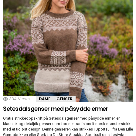
334
Views
DAME
GENSER
Setesdalsgenser med påsydde ermer
Gratis strikkeoppskrift på Setesdalsgenser med påsydde ermer, en
klassisk og detaljrik genser som forener tradisjonelt norsk mønsterstrikk
med et tidløst design. Denne genseren kan strikkes i Sportsull fra Den Lille
Garnfabrikken eller Sterk fra Du Store Alpakka. Sportsull gir slitestyrke