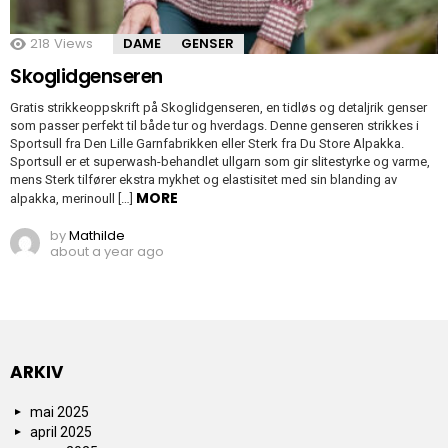
218
Views
DAME
GENSER
Skoglidgenseren
Gratis strikkeoppskrift på Skoglidgenseren, en tidløs og detaljrik genser
som passer perfekt til både tur og hverdags. Denne genseren strikkes i
Sportsull fra Den Lille Garnfabrikken eller Sterk fra Du Store Alpakka.
Sportsull er et superwash-behandlet ullgarn som gir slitestyrke og varme,
mens Sterk tilfører ekstra mykhet og elastisitet med sin blanding av
MORE
alpakka, merinoull […]
by
Mathilde
about a year ago
ARKIV
mai 2025
april 2025