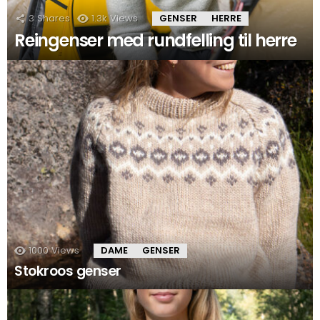
3
Shares
1.3k
Views
GENSER
HERRE
Reingenser med rundfelling til herre
1000
Views
DAME
GENSER
Stokroos genser