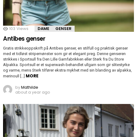
103
Views
DAME
GENSER
Antibes genser
Gratis strikkeoppskrift på Antibes genser, en stilfull og praktisk genser
med et tidløst stripemønster som gir et elegant preg. Denne genseren
strikkes i Sportsull fra Den Lille Garnfabrikken eller Sterk fra Du Store
Alpakka. Sportsull er et superwash-behandlet ullgarn som gir slitestyrke
og varme, mens Sterk tilfører ekstra mykhet med sin blanding av alpakka,
MORE
merinoull […]
by
Mathilde
about a year ago