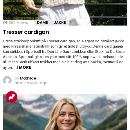
395
Views
DAME
JAKKE
Tresser cardigan
Gratis strikkeoppskrift på Tresser cardigan, en elegant og detaljert jakke
med klassisk mønsterstrikk som gir et tidløst uttrykk. Denne cardiganen
kan strikkes i Sportsull fra Den Lille Garnfabrikken eller Sterk fra Du Store
Alpakka. Sportsull gir slitestyrke med sitt 100 % superwash-behandlede
ull, mens Sterk tilfører mykhet med sin blanding av alpakka, merinoull og
MORE
nylon. […]
by
Mathilde
about a year ago