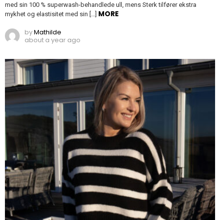
med sin 100 % superwash-behandlede ull, mens Sterk tilfører ekstra
MORE
mykhet og elastisitet med sin […]
by
Mathilde
about a year ago