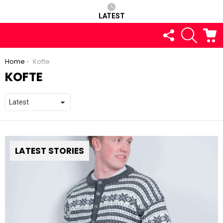
LATEST
FOLLOW
SEARCH
C
US
You are here:
Home
Kofte
KOFTE
LATEST STORIES