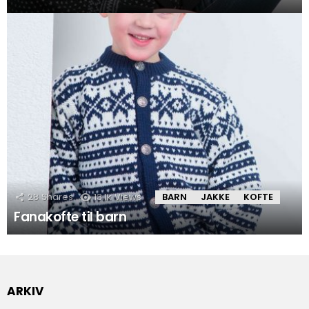
28
Shares
13.1k
Views
BARN
JAKKE
KOFTE
Fanakofte til barn
ARKIV