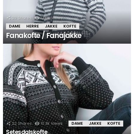
39
Shares
13.6k
Views
DAME
HERRE
JAKKE
KOFTE
Fanakofte / Fanajakke
22
Shares
10.3k
Views
DAME
JAKKE
KOFTE
Setesdalskofte