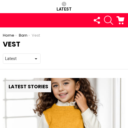
LATEST
FOLLOW
SEARCH
C
US
You are here:
Home
Barn
Vest
VEST
LATEST STORIES