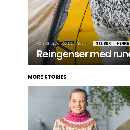
3
Shares
1.3k
Views
GENSER
HERRE
Reingenser med rundfe
MORE STORIES