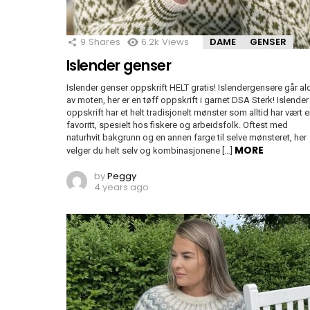
9
Shares
6.2k
Views
DAME
GENSER
Islender genser
Islender genser oppskrift HELT gratis! Islendergensere går ald
av moten, her er en tøff oppskrift i garnet DSA Sterk! Islender
oppskrift har et helt tradisjonelt mønster som alltid har vært 
favoritt, spesielt hos fiskere og arbeidsfolk. Oftest med
naturhvit bakgrunn og en annen farge til selve mønsteret, her
MORE
velger du helt selv og kombinasjonene […]
by
Peggy
4 years ago