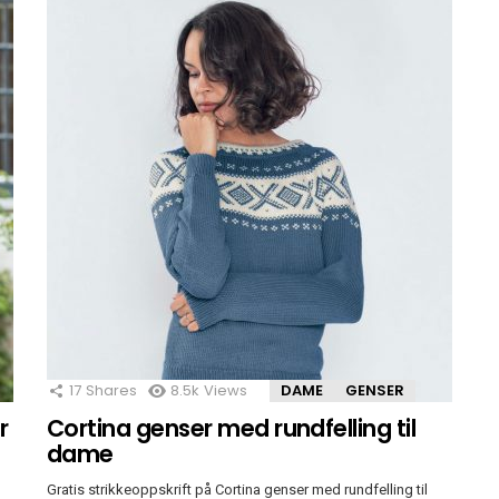
17
Shares
8.5k
Views
DAME
GENSER
r
Cortina genser med rundfelling til
dame
Gratis strikkeoppskrift på Cortina genser med rundfelling til