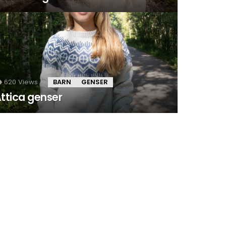
620
Views
BARN
GENSER
ttica genser