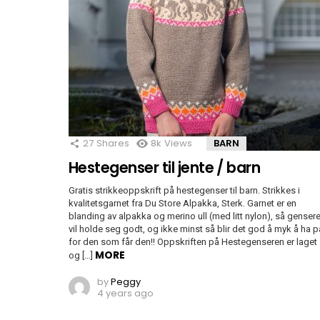
27
Shares
8k
Views
BARN
Hestegenser til jente / barn
Gratis strikkeoppskrift på hestegenser til barn. Strikkes i
kvalitetsgarnet fra Du Store Alpakka, Sterk. Garnet er en
blanding av alpakka og merino ull (med litt nylon), så genser
vil holde seg godt, og ikke minst så blir det god å myk å ha p
for den som får den!! Oppskriften på Hestegenseren er laget
MORE
og […]
by
Peggy
4 years ago