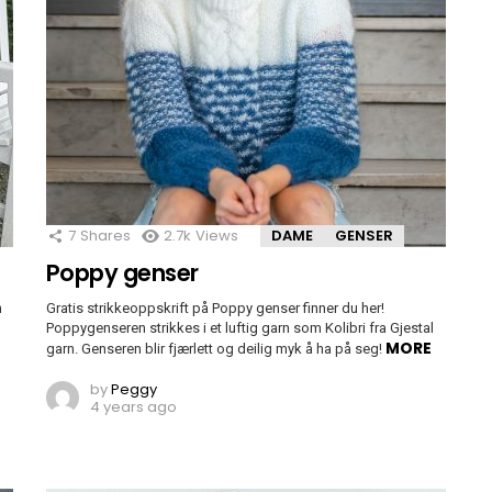
7
Shares
2.7k
Views
DAME
GENSER
Poppy genser
n
Gratis strikkeoppskrift på Poppy genser finner du her!
Poppygenseren strikkes i et luftig garn som Kolibri fra Gjestal
MORE
garn. Genseren blir fjærlett og deilig myk å ha på seg!
by
Peggy
4 years ago