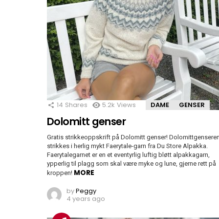
14
Shares
5.2k
Views
DAME
GENSER
Dolomitt genser
Gratis strikkeoppskrift på Dolomitt genser! Dolomittgensere
strikkes i herlig mykt Faerytale-garn fra Du Store Alpakka.
Faerytalegarnet er en et eventyrlig luftig bløtt alpakkagarn,
ypperlig til plagg som skal være myke og lune, gjerne rett på
MORE
kroppen!
by
Peggy
4 years ago