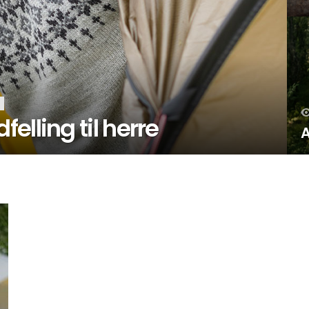
lling til herre
A