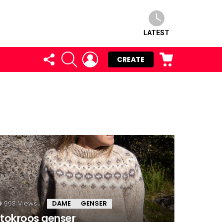
LATEST
FOLLOW
SEARCH
LOGIN
CART
CREATE
US
998
Views
DAME
GENSER
tokroos genser