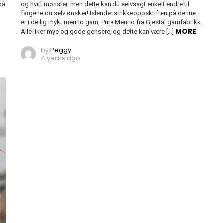
på
og hvitt mønster, men dette kan du selvsagt enkelt endre til
fargene du selv ønsker! Islender strikkeoppskriften på denne
er i deilig mykt merino garn, Pure Merino fra Gjestal garnfabrikk.
MORE
Alle liker mye og gode gensere, og dette kan være […]
by
Peggy
4 years ago