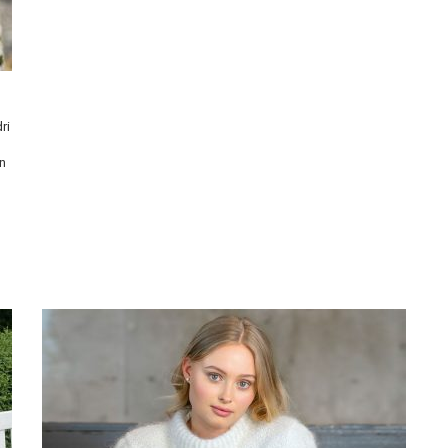
ri
en