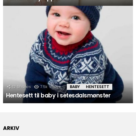
12
Shares
7.5k
Views
BABY
HENTESETT
Hentesett til baby i setesdalsmønster
ARKIV