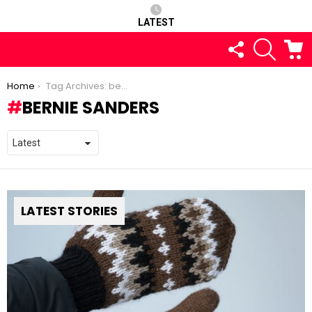
LATEST
FOLLOW
SEARCH
C
US
You are here:
Home
Tag Archives: bernie sanders
BERNIE SANDERS
LATEST STORIES