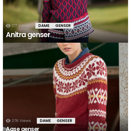
177
Views
DAME
GENSER
Anitra genser
276
Views
DAME
GENSER
Aase genser