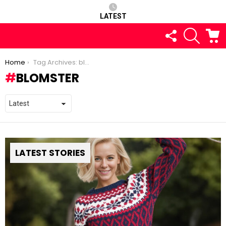
LATEST
FOLLOW
SEARCH
C
US
You are here:
Home
Tag Archives: blomster
BLOMSTER
LATEST STORIES