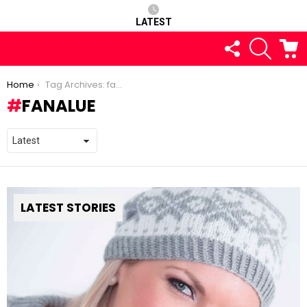
LATEST
FOLLOW
SEARCH
C
US
You are here:
Home
Tag Archives: fanalue
FANALUE
LATEST STORIES