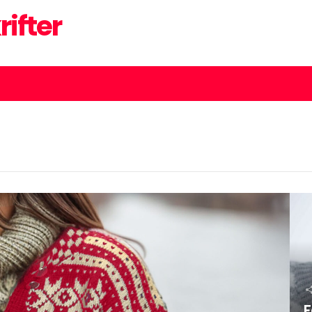
rifter
F