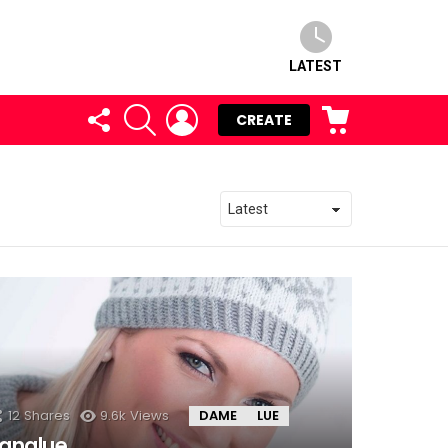
LATEST
FOLLOW
SEARCH
LOGIN
CART
CREATE
US
12
Shares
9.6k
Views
DAME
LUE
analue