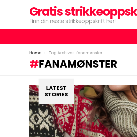
Gratis strikkeoppsk
Finn din neste strikkeoppskrift her!
You are here:
Home
Tag Archives: fanamønster
FANAMØNSTER
LATEST
STORIES