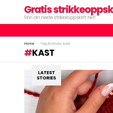
Gratis strikkeoppsk
Finn din neste strikkeoppskrift her!
You are here:
Home
Tag Archives: kast
KAST
LATEST
STORIES