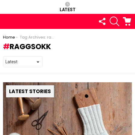
LATEST
FOLLOW
SEARCH
C
US
You are here:
Home
Tag Archives: raggsokk
RAGGSOKK
LATEST STORIES