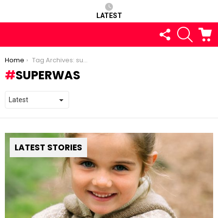
LATEST
FOLLOW
SEARCH
C
US
You are here:
Home
Tag Archives: superwas
SUPERWAS
LATEST STORIES