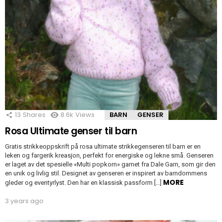
13
Shares
8.6k
Views
BARN
GENSER
Rosa Ultimate genser til barn
Gratis strikkeoppskrift på rosa ultimate strikkegenseren til barn er en
leken og fargerik kreasjon, perfekt for energiske og lekne små. Genseren
er laget av det spesielle «Multi popkorn» garnet fra Dale Garn, som gir den
en unik og livlig stil. Designet av genseren er inspirert av barndommens
MORE
gleder og eventyrlyst. Den har en klassisk passform […]
3 years ago