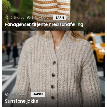
10
Shares
3.4k
Views
BARN
Fanagenser til jente med rundfelling
460
Views
JAKKE
Sunstone jakke