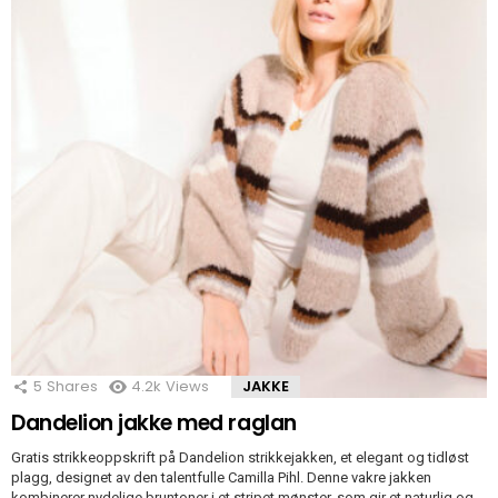
5
Shares
4.2k
Views
JAKKE
Dandelion jakke med raglan
Gratis strikkeoppskrift på Dandelion strikkejakken, et elegant og tidløst
plagg, designet av den talentfulle Camilla Pihl. Denne vakre jakken
kombinerer nydelige bruntoner i et stripet mønster, som gir et naturlig og