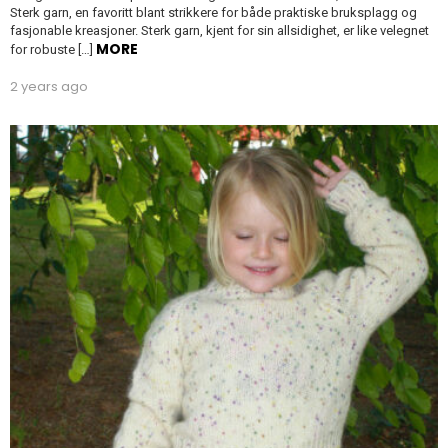
Sterk garn, en favoritt blant strikkere for både praktiske bruksplagg og
fasjonable kreasjoner. Sterk garn, kjent for sin allsidighet, er like velegnet
MORE
for robuste […]
2 years ago