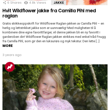
6
Shares
4.8k
Views
JAKKE
Hvit Wildflower jakke fra Camilla Pihl med
raglan
Gratis strikkeoppskrift for Wildflower Raglan-jakken av Camilla Pihl – en
herlig og lettstrikket jakke som er uunnværlig! Med muligheten til å
kombinere dine egne favorittfarger, vil denne jakken bli en ny favoritt i
garderoben din! Wildflower Raglan-jakken strikkes med enkel tråd Fnugg
fra Camilla Pihl, som gir den en luksuriøs og myk tekstur. Den lette […]
MORE
3 years ago