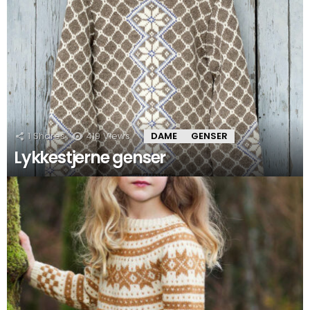
1
Shares
419
Views
DAME
GENSER
Lykkestjerne genser