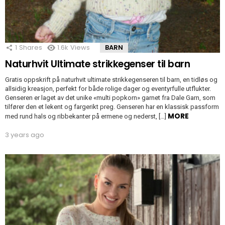
1
Shares
1.6k
Views
BARN
Naturhvit Ultimate strikkegenser til barn
Gratis oppskrift på naturhvit ultimate strikkegenseren til barn, en tidløs og
allsidig kreasjon, perfekt for både rolige dager og eventyrfulle utflukter.
Genseren er laget av det unike «multi popkorn» garnet fra Dale Garn, som
tilfører den et lekent og fargerikt preg. Genseren har en klassisk passform
MORE
med rund hals og ribbekanter på ermene og nederst, […]
3 years ago