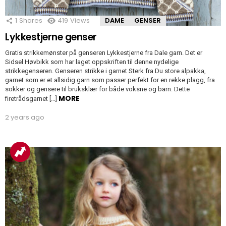
1
Shares
419
Views
DAME
GENSER
Lykkestjerne genser
Gratis strikkemønster på genseren Lykkestjerne fra Dale garn. Det er
Sidsel Høvbikk som har laget oppskriften til denne nydelige
strikkegenseren. Genseren strikke i garnet Sterk fra Du store alpakka,
garnet som er et allsidig garn som passer perfekt for en rekke plagg, fra
sokker og gensere til bruksklær for både voksne og barn. Dette
MORE
firetrådsgarnet […]
2 years ago