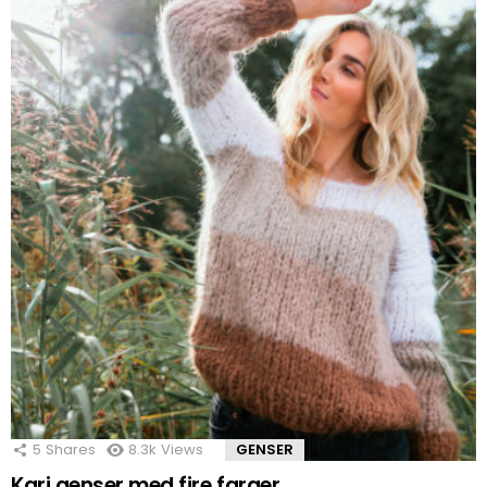
5
Shares
8.3k
Views
GENSER
Kari genser med fire farger