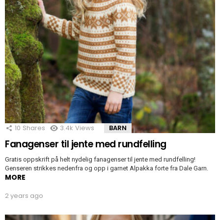
10
Shares
3.4k
Views
BARN
Fanagenser til jente med rundfelling
Gratis oppskrift på helt nydelig fanagenser til jente med rundfelling!
Genseren strikkes nedenfra og opp i garnet Alpakka forte fra Dale Garn.
MORE
2 years ago