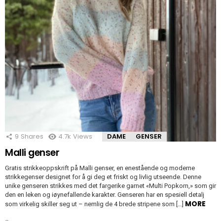
9
Shares
4.7k
Views
DAME
GENSER
Malli genser
Gratis strikkeoppskrift på Malli genser, en enestående og moderne
strikkegenser designet for å gi deg et friskt og livlig utseende. Denne
unike genseren strikkes med det fargerike garnet «Multi Popkorn,» som gir
den en leken og iøynefallende karakter. Genseren har en spesiell detalj
MORE
som virkelig skiller seg ut – nemlig de 4 brede stripene som […]