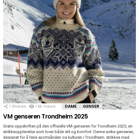
1
Shares
1.6k
Views
DAME
GENSER
VM genseren Trondheim 2025
Gratis oppskriften på den offisielle VM-genseren for Trondheim 2025, en
strikkeopplevelse som lover både stil og komfort. Denne unike genseren,
designet for å feire sportsånden og kulturen i Trondheim, strikkes med