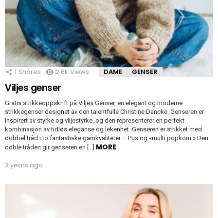
1
Shares
2.6k
Views
DAME
GENSER
Viljes genser
Gratis strikkeoppskrift på Viljes Genser, en elegant og moderne
strikkegenser designet av den talentfulle Christine Dancke. Genseren er
inspirert av styrke og viljestyrke, og den representerer en perfekt
kombinasjon av tidløs eleganse og lekenhet. Genseren er strikket med
dobbel tråd i to fantastiske garnkvaliteter – Pus og «multi popkorn.» Den
MORE
doble tråden gir genseren en […]
3 years ago