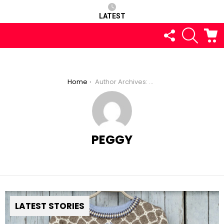
LATEST
FOLLOW
SEARCH
C
US
You are here:
Home
Author Archives: Peggy
PEGGY
LATEST STORIES