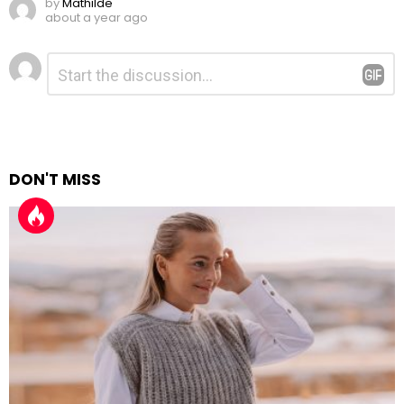
by
Mathilde
about a year ago
Legg
Kommentar
*
igjen
en
kommentar
DON'T MISS