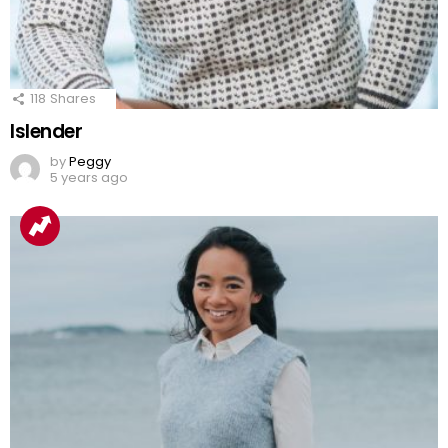
118
Shares
Islender
by
Peggy
5 years ago