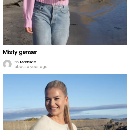
Misty genser
by
Mathilde
about a year ago