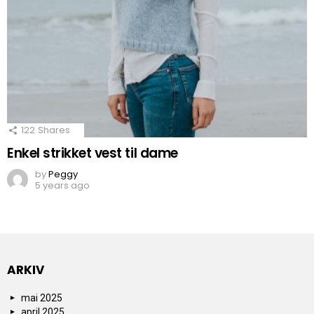
122
Shares
Enkel strikket vest til dame
by
Peggy
5 years ago
ARKIV
mai 2025
april 2025