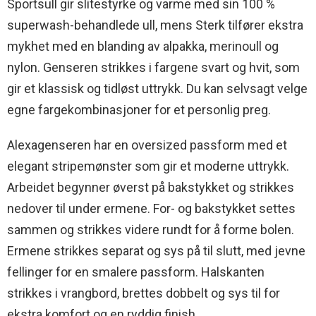
Sportsull gir slitestyrke og varme med sin 100 %
superwash-behandlede ull, mens Sterk tilfører ekstra
mykhet med en blanding av alpakka, merinoull og
nylon. Genseren strikkes i fargene svart og hvit, som
gir et klassisk og tidløst uttrykk. Du kan selvsagt velge
egne fargekombinasjoner for et personlig preg.
Alexagenseren har en oversized passform med et
elegant stripemønster som gir et moderne uttrykk.
Arbeidet begynner øverst på bakstykket og strikkes
nedover til under ermene. For- og bakstykket settes
sammen og strikkes videre rundt for å forme bolen.
Ermene strikkes separat og sys på til slutt, med jevne
fellinger for en smalere passform. Halskanten
strikkes i vrangbord, brettes dobbelt og sys til for
ekstra komfort og en ryddig finish.