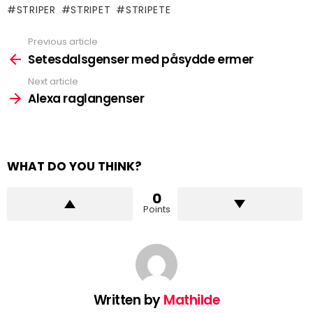
STRIPER
STRIPET
STRIPETE
Previous article
See
more
Setesdalsgenser med påsydde ermer
Next article
Alexa raglangenser
WHAT DO YOU THINK?
0
Points
Written by
Mathilde