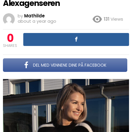
Alexagenseren
by
Mathilde
131
Views
about a year ago
0
SHARES
DEL MED VENNENE DINE PÅ FACEBOOK