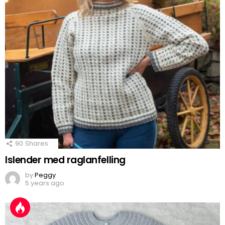
90
Shares
Islender med raglanfelling
by
Peggy
5 years ago