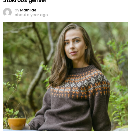
Stokroos genser
by
Mathilde
about a year ago