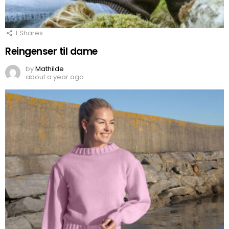
1
Shares
Reingenser til dame
by
Mathilde
about a year ago