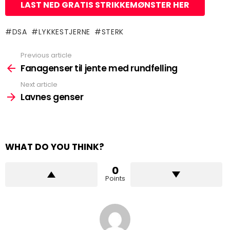
LAST NED GRATIS STRIKKEMØNSTER HER
DSA
LYKKESTJERNE
STERK
Previous article
See
more
Fanagenser til jente med rundfelling
Next article
Lavnes genser
WHAT DO YOU THINK?
0
Points