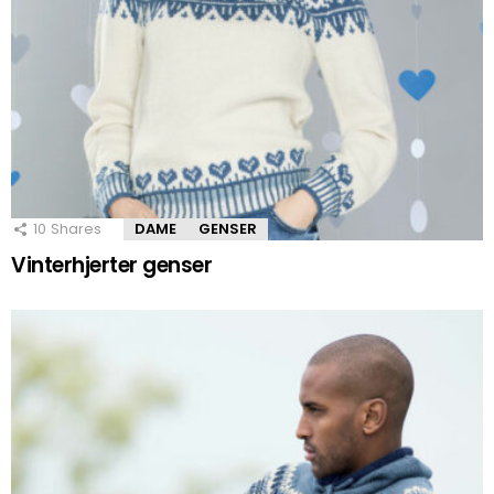
10
Shares
DAME
GENSER
Vinterhjerter genser