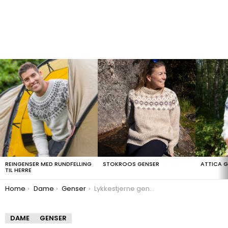
LATEST
STORIES
REINGENSER MED RUNDFELLING
STOKROOS GENSER
ATTICA 
TIL HERRE
You are here:
Home
Dame
Genser
Lykkestjerne genser
DAME
GENSER