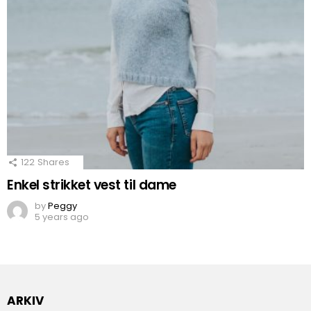
122
Shares
Enkel strikket vest til dame
by
Peggy
5 years ago
ARKIV