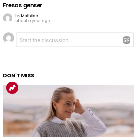
Fresas genser
by
Mathilde
about a year ago
Legg
Kommentar
*
igjen
en
kommentar
DON'T MISS