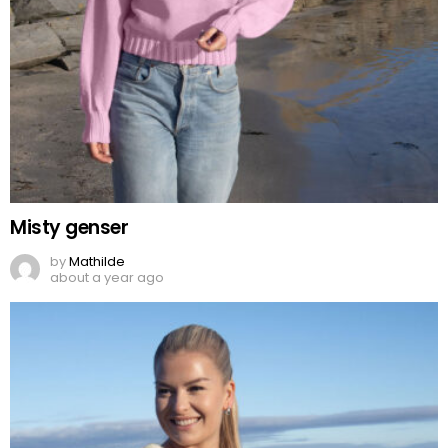
Misty genser
by
Mathilde
about a year ago