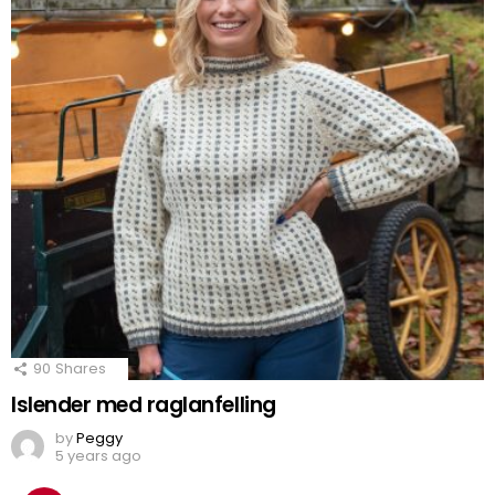
90
Shares
Islender med raglanfelling
by
Peggy
5 years ago