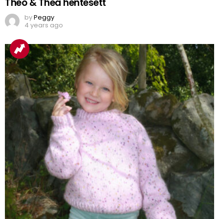
Theo & Thea hentesett
by
Peggy
4 years ago