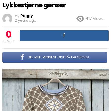
Lykkestjerne genser
by
Peggy
417
Views
2 years ago
0
SHARES
DEL MED VENNENE DINE PÅ FACEBOOK