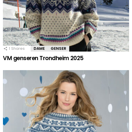
1
Shares
DAME
GENSER
VM genseren Trondheim 2025