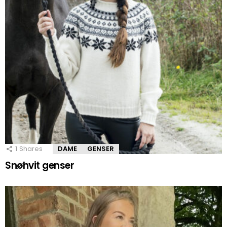
1
Shares
DAME
GENSER
Snøhvit genser