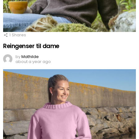
1
Shares
Reingenser til dame
by
Mathilde
about a year ago