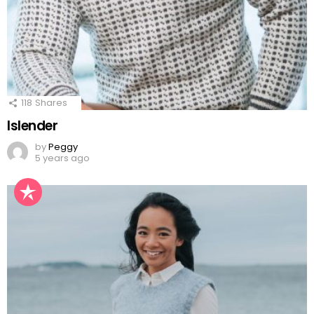
118
Shares
Islender
by
Peggy
5 years ago