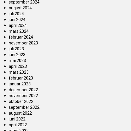
september 2024
august 2024
juli 2024
juni 2024
april 2024
mars 2024
februar 2024
november 2023
juli 2023
juni 2023
mai 2023
april 2023
mars 2023
februar 2023
januar 2023
desember 2022
november 2022
oktober 2022
september 2022
august 2022
juni 2022
april 2022
mars 2022