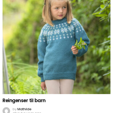
Reingenser til barn
by
Mathilde