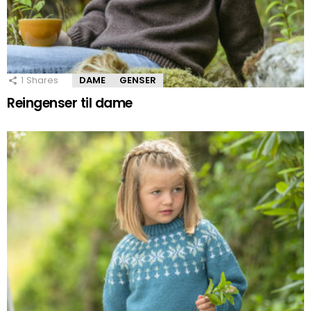
1
Shares
DAME
GENSER
Reingenser til dame