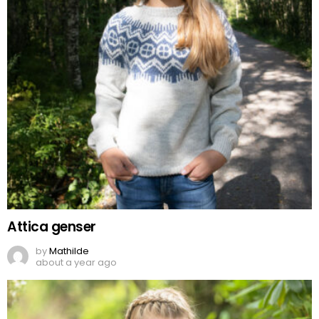
Attica genser
by
Mathilde
about a year ago