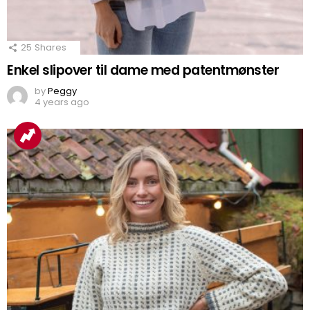
25
Shares
Enkel slipover til dame med patentmønster
by
Peggy
4 years ago