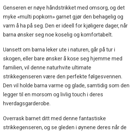
Genseren er nøye håndstrikket med omsorg, og det
myke «multi popkorn» garnet gjør den behagelig og
varm å ha på seg. Den er ideell for kjøligere dager, når
barna ønsker seg noe koselig og komfortabelt.
Uansett om barna leker ute i naturen, går på tur i
skogen, eller bare ønsker å kose seg hjemme med
familien, vil denne naturhvite ultimate
strikkegenseren være den perfekte følgesvennen.
Den vil holde barna varme og glade, samtidig som den
legger til en morsom og livlig touch i deres
hverdagsgarderobe.
Overrask barnet ditt med denne fantastiske
strikkegenseren, og se gleden i øynene deres når de