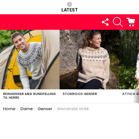
LATEST
FOLLOW
SEARCH
C
US
LATEST
STORIES
REINGENSER MED RUNDFELLING
STOKROOS GENSER
ATTICA 
TIL HERRE
You are here:
Home
Dame
Genser
Mønstrete strikkegenser