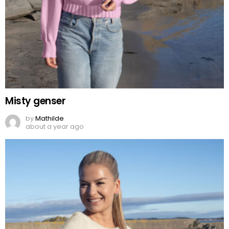
Misty genser
by
Mathilde
about a year ago