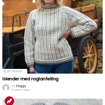
90
Shares
Islender med raglanfelling
by
Peggy
5 years ago