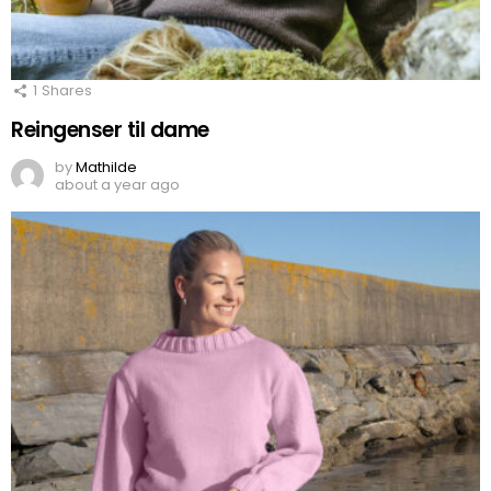
1
Shares
Reingenser til dame
by
Mathilde
about a year ago