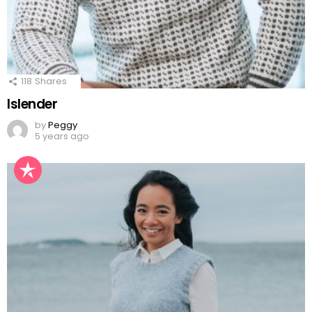
118
Shares
Islender
by
Peggy
5 years ago