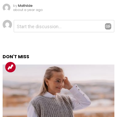
by
Mathilde
about a year ago
Legg
Kommentar
*
igjen
en
kommentar
DON'T MISS