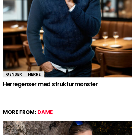
GENSER
HERRE
Herregenser med strukturmønster
MORE FROM:
DAME