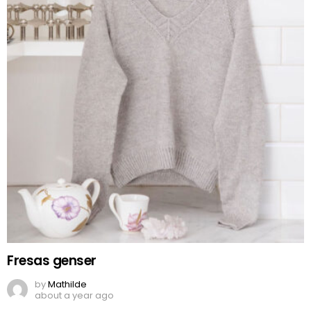
Fresas genser
by
Mathilde
about a year ago