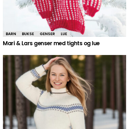
BARN
BUKSE
GENSER
LUE
Mari & Lars genser med tights og lue