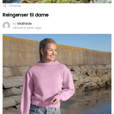
1
Shares
Reingenser til dame
by
Mathilde
about a year ago