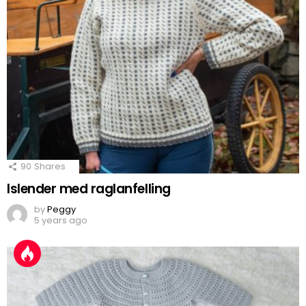
90
Shares
Islender med raglanfelling
by
Peggy
5 years ago