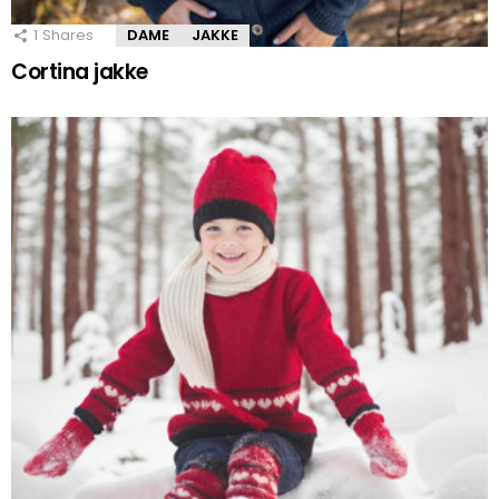
1
Shares
DAME
JAKKE
Cortina jakke