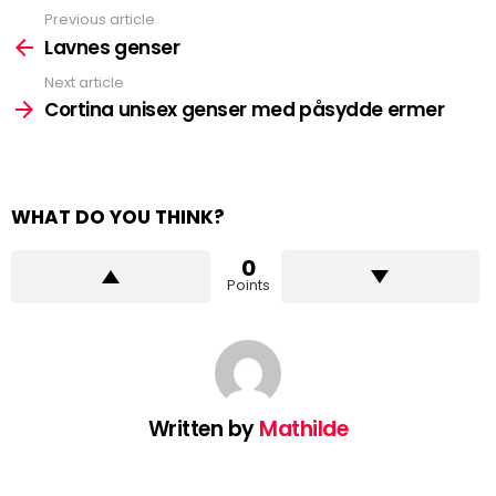
Previous article
See
more
Lavnes genser
Next article
Cortina unisex genser med påsydde ermer
WHAT DO YOU THINK?
0
Points
Written by
Mathilde