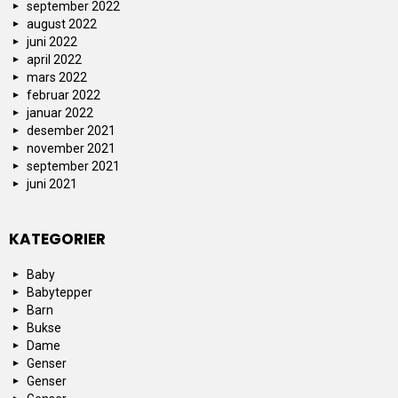
september 2022
august 2022
juni 2022
april 2022
mars 2022
februar 2022
januar 2022
desember 2021
november 2021
september 2021
juni 2021
KATEGORIER
Baby
Babytepper
Barn
Bukse
Dame
Genser
Genser