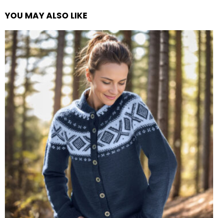
YOU MAY ALSO LIKE