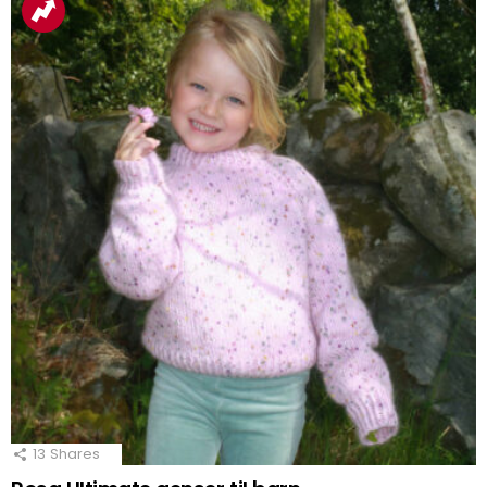
13
Shares