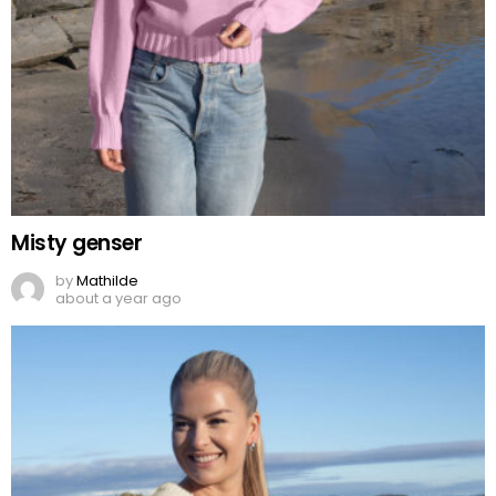
Misty genser
by
Mathilde
about a year ago