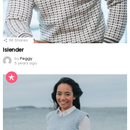
118
Shares
Islender
by
Peggy
5 years ago