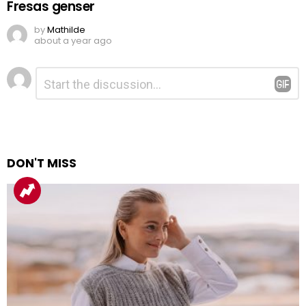
Fresas genser
by
Mathilde
about a year ago
Legg
Kommentar
*
igjen
en
kommentar
DON'T MISS