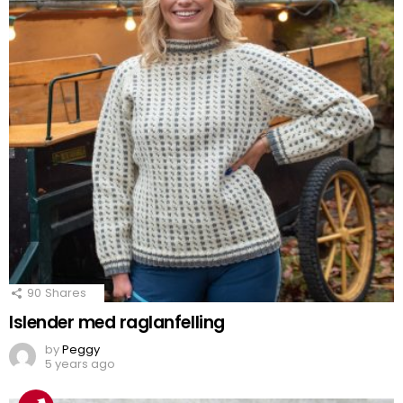
90
Shares
Islender med raglanfelling
by
Peggy
5 years ago