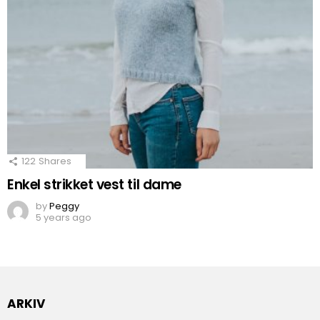
122
Shares
Enkel strikket vest til dame
by
Peggy
5 years ago
ARKIV