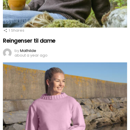
1
Shares
Reingenser til dame
by
Mathilde
about a year ago