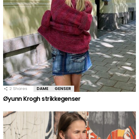
2
Shares
DAME
GENSER
Øyunn Krogh strikkegenser