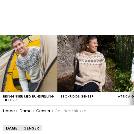
LATEST
STORIES
REINGENSER MED RUNDFELLING
STOKROOS GENSER
ATTICA 
TIL HERRE
You are here:
Home
Dame
Genser
Sestriere strikkegenser
DAME
GENSER