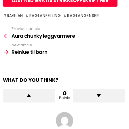
LAST NED GRATIS STRIKKEOPPSKRIFT HER
RAGLAN
RAGLANFELLING
RAGLANGENSER
Previous article
See
more
Aura chunky leggvarmere
Next article
Reinlue til barn
WHAT DO YOU THINK?
0
Points