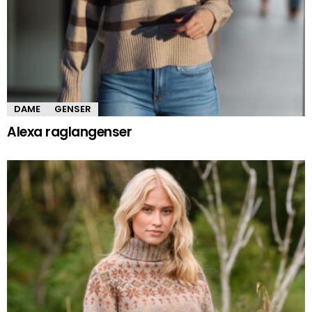
DAME
GENSER
Alexa raglangenser