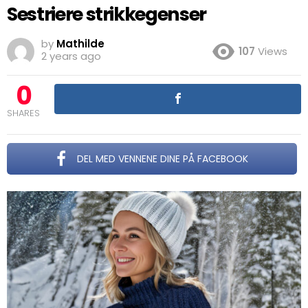
Sestriere strikkegenser
by
Mathilde
107
Views
2 years ago
0
SHARES
DEL MED VENNENE DINE PÅ FACEBOOK