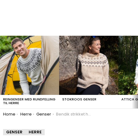
LATEST
STORIES
REINGENSER MED RUNDFELLING
STOKROOS GENSER
ATTICA 
TIL HERRE
You are here:
Home
Herre
Genser
Bendik strikket herregenser
GENSER
HERRE