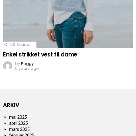
122
Shares
Enkel strikket vest til dame
by
Peggy
5 years ago
ARKIV
mai 2025
april 2025
mars 2025
februar 2025