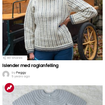
90
Shares
Islender med raglanfelling
by
Peggy
5 years ago