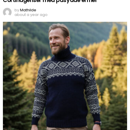
Cortinagenser med påsydde ermer
by
Mathilde
about a year ago