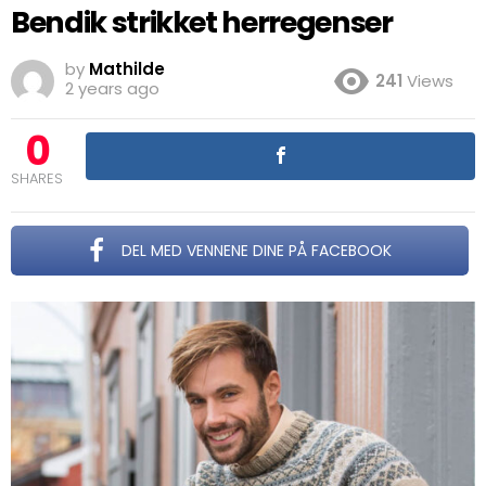
Bendik strikket herregenser
by
Mathilde
241
Views
2 years ago
0
SHARES
DEL MED VENNENE DINE PÅ FACEBOOK