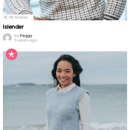
118
Shares
Islender
by
Peggy
5 years ago