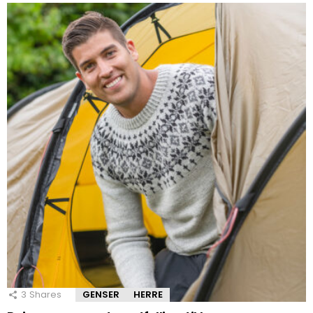
3
Shares
GENSER
HERRE