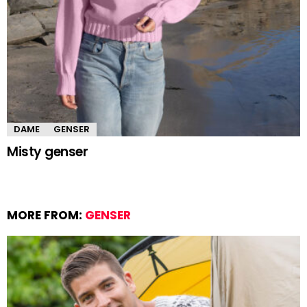
DAME
GENSER
Misty genser
MORE FROM:
GENSER