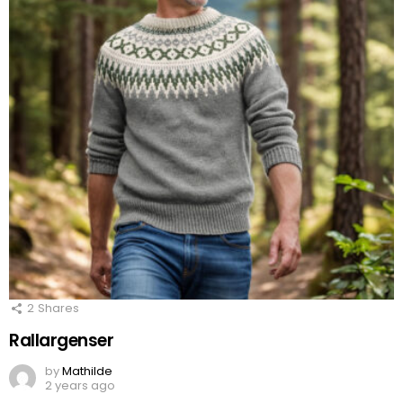
2
Shares
Rallargenser
by
Mathilde
2 years ago