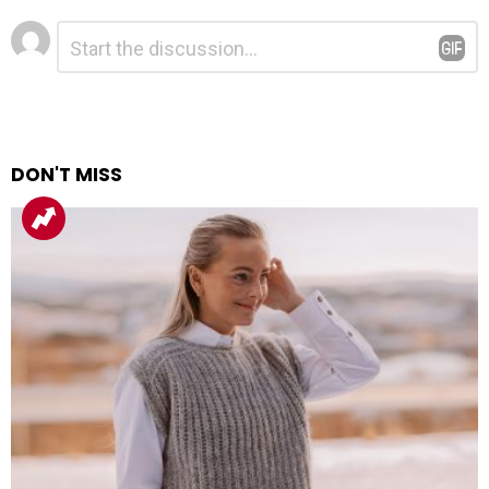
Legg
Kommentar
*
igjen
en
kommentar
DON'T MISS