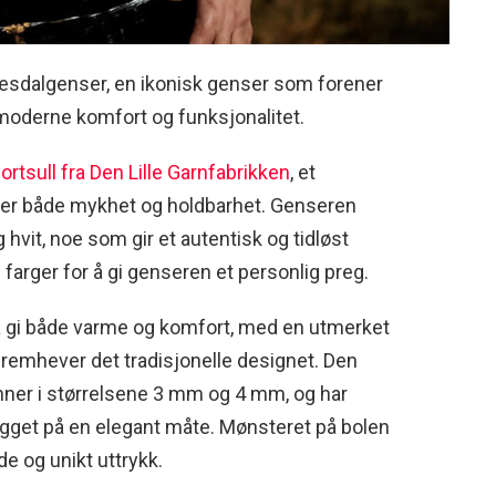
etesdalgenser, en ikonisk genser som forener
moderne komfort og funksjonalitet.
ortsull fra Den Lille Garnfabrikken
, et
rer både mykhet og holdbarhet. Genseren
 hvit, noe som gir et autentisk og tidløst
farger for å gi genseren et personlig preg.
å gi både varme og komfort, med en utmerket
remhever det tradisjonelle designet. Den
ner i størrelsene 3 mm og 4 mm, og har
agget på en elegant måte. Mønsteret på bolen
e og unikt uttrykk.