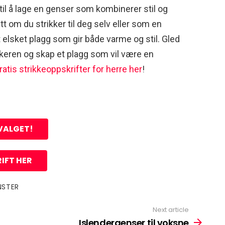
il å lage en genser som kombinerer stil og
t om du strikker til deg selv eller som en
t elsket plagg som gir både varme og stil. Gled
ikeren og skap et plagg som vil være en
ratis strikkeoppskrifter for herre her
!
VALGET!
IFT HER
NSTER
Next article
Islendergenser til voksne