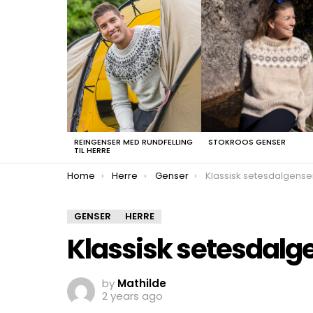
LATEST
STORIES
REINGENSER MED RUNDFELLING
STOKROOS GENSER
TIL HERRE
You are here:
Home
Herre
Genser
Klassisk setesdalgense
GENSER
HERRE
Klassisk setesdalg
by
Mathilde
2 years ago