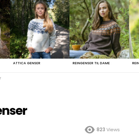
ATTICA GENSER
REINGENSER TIL DAME
REI
r
enser
823
Views