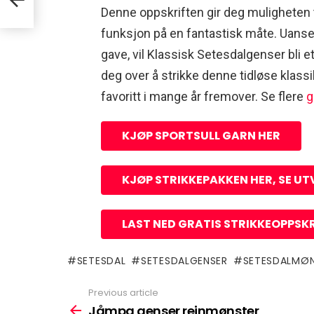
Denne oppskriften gir deg muligheten t
funksjon på en fantastisk måte. Uanset
gave, vil Klassisk Setesdalgenser bli e
deg over å strikke denne tidløse klass
favoritt i mange år fremover. Se flere
g
KJØP SPORTSULL GARN HER
KJØP STRIKKEPAKKEN HER, SE UT
LAST NED GRATIS STRIKKEOPPSKR
SETESDAL
SETESDALGENSER
SETESDALMØ
Previous article
See
more
Jåmpa genser reinmønster