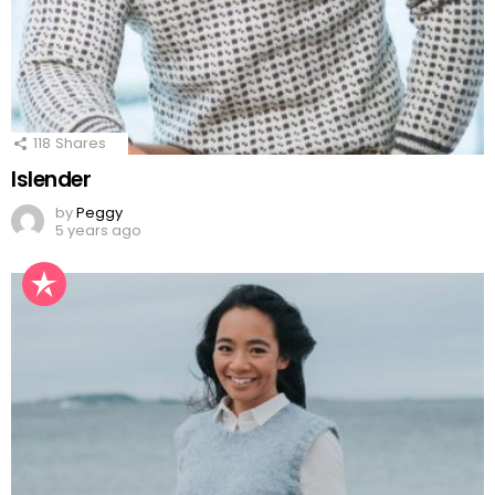
118
Shares
Islender
by
Peggy
5 years ago