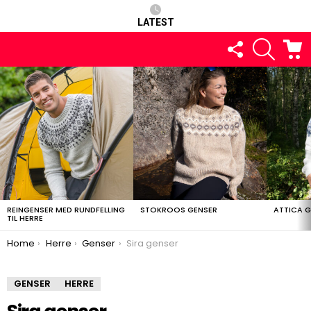
LATEST
FOLLOW
SEARCH
C
US
LATEST
STORIES
REINGENSER MED RUNDFELLING
STOKROOS GENSER
ATTICA 
TIL HERRE
You are here:
Home
Herre
Genser
Sira genser
GENSER
HERRE