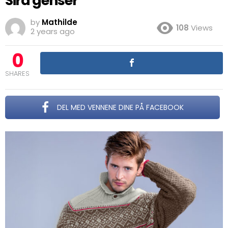
Sira genser
by
Mathilde
108
Views
2 years ago
0
SHARES
DEL MED VENNENE DINE PÅ FACEBOOK