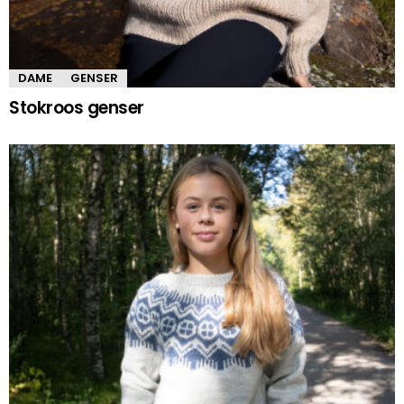
DAME
GENSER
Stokroos genser