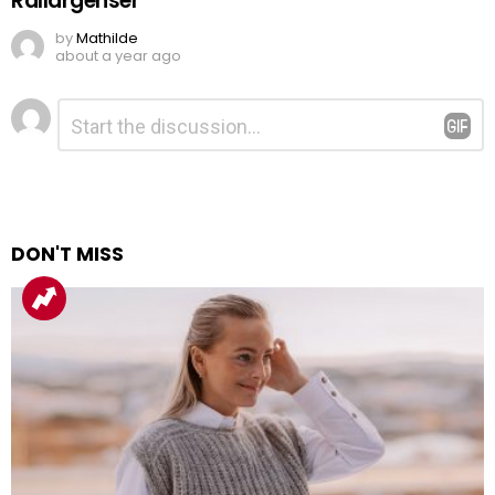
Rallargenser
by
Mathilde
about a year ago
Legg
Kommentar
*
igjen
en
kommentar
DON'T MISS