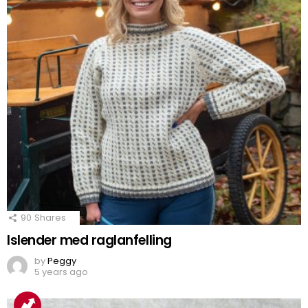
90
Shares
Islender med raglanfelling
by
Peggy
5 years ago