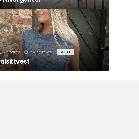
5
Shares
7.4k
Views
VEST
alsittvest