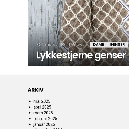
1
Shares
417
Views
DAME
GENSER
Lykkestjerne genser
ARKIV
mai 2025
april 2025
mars 2025
februar 2025
januar 2025