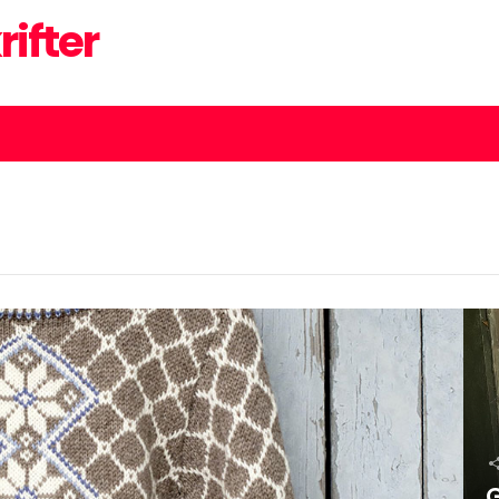
rifter
G