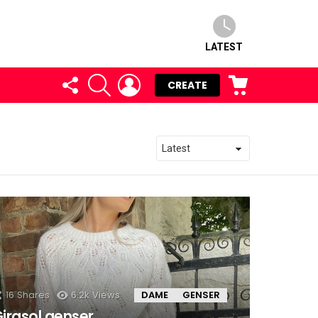
LATEST
FOLLOW
SEARCH
LOGIN
CART
CREATE
US
16
Shares
6.2k
Views
DAME
GENSER
irasol genser