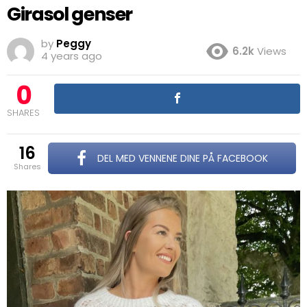
Girasol genser
by
Peggy
6.2k
Views
4 years ago
0
SHARES
16
DEL MED VENNENE DINE PÅ FACEBOOK
shares