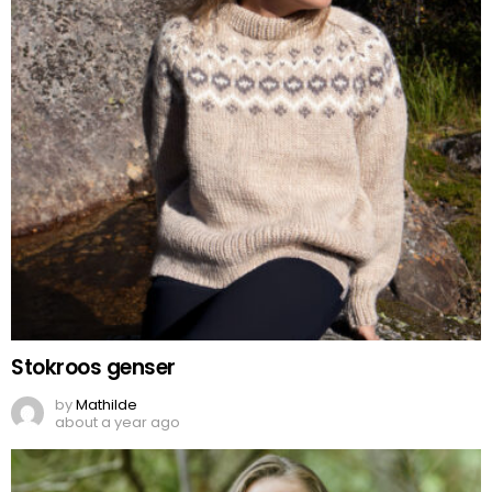
Stokroos genser
by
Mathilde
about a year ago