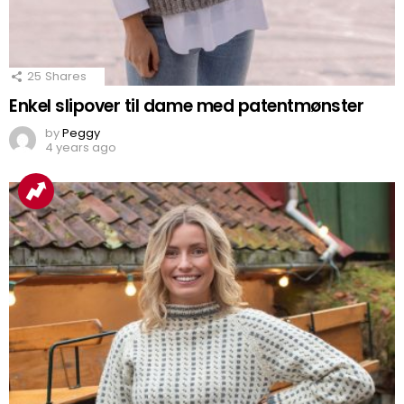
25
Shares
Enkel slipover til dame med patentmønster
by
Peggy
4 years ago