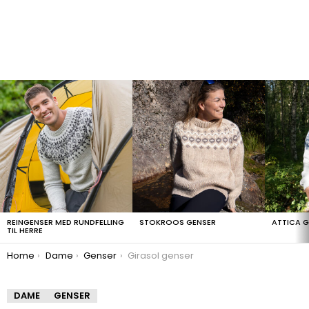
LATEST
STORIES
REINGENSER MED RUNDFELLING
STOKROOS GENSER
ATTICA 
TIL HERRE
You are here:
Home
Dame
Genser
Girasol genser
DAME
GENSER