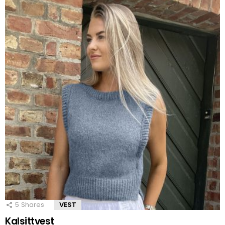
5
Shares
VEST
Kalsittvest