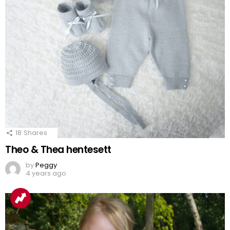
18
Shares
Theo & Thea hentesett
by
Peggy
4 years ago