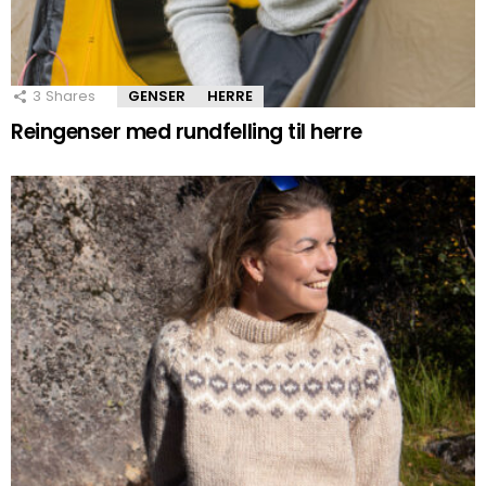
3
Shares
GENSER
HERRE
Reingenser med rundfelling til herre