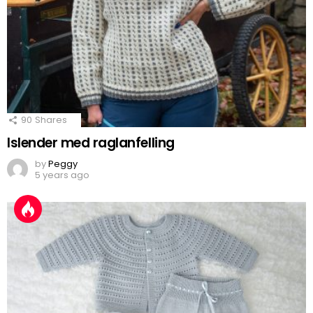
90
Shares
Islender med raglanfelling
by
Peggy
5 years ago