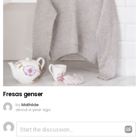
Fresas genser
by
Mathilde
about a year ago
Legg
Kommentar
*
igjen
en