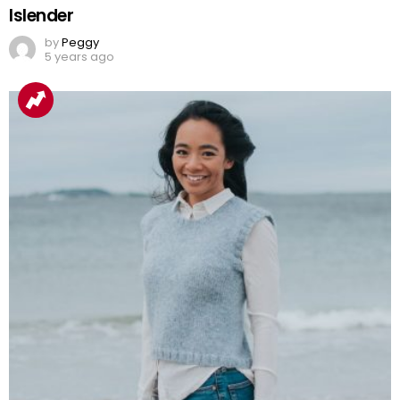
Islender
by
Peggy
5 years ago