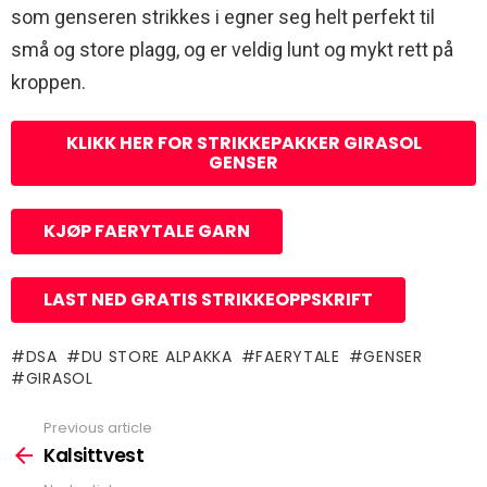
som genseren strikkes i egner seg helt perfekt til
små og store plagg, og er veldig lunt og mykt rett på
kroppen.
KLIKK HER FOR STRIKKEPAKKER GIRASOL
GENSER
KJØP FAERYTALE GARN
LAST NED GRATIS STRIKKEOPPSKRIFT
DSA
DU STORE ALPAKKA
FAERYTALE
GENSER
GIRASOL
Previous article
See
more
Kalsittvest