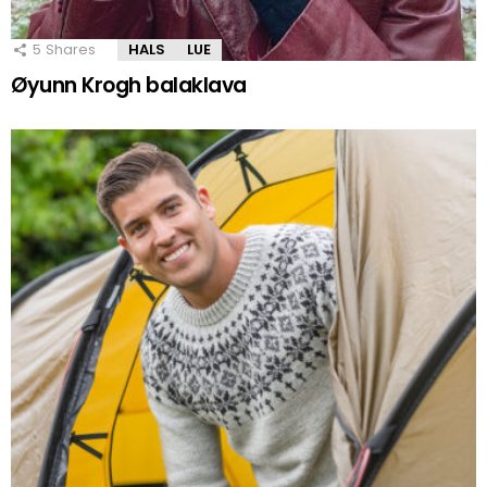
5
Shares
HALS
LUE
Øyunn Krogh balaklava