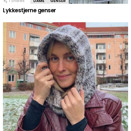
1
Shares
DAME
GENSER
Lykkestjerne genser