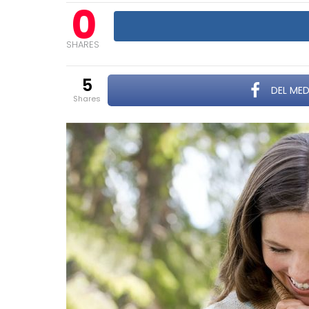
0
SHARES
5
DEL MED
shares