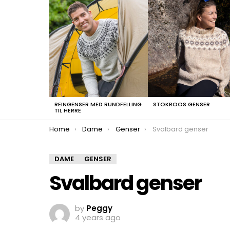
LATEST
STORIES
REINGENSER MED RUNDFELLING
STOKROOS GENSER
TIL HERRE
You are here:
Home
Dame
Genser
Svalbard genser
DAME
GENSER
Svalbard genser
by
Peggy
4 years ago