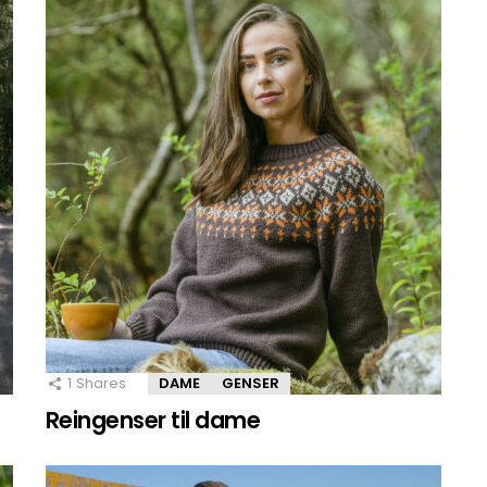
1
Shares
DAME
GENSER
Reingenser til dame