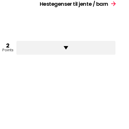
Hestegenser til jente / barn
2
Points