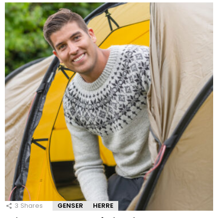
3
Shares
GENSER
HERRE