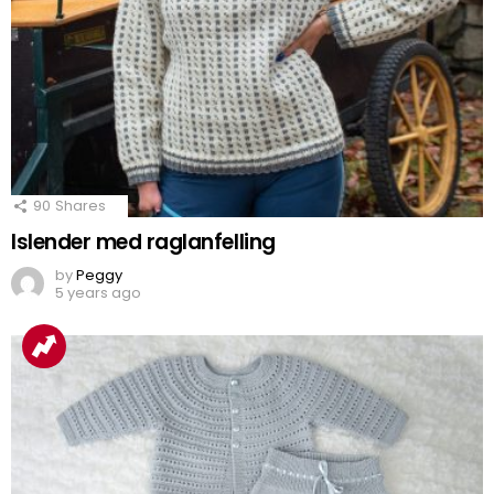
90
Shares
Islender med raglanfelling
by
Peggy
5 years ago