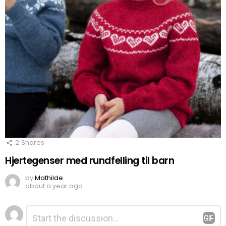
2
Shares
Hjertegenser med rundfelling til barn
by
Mathilde
about a year ago
Legg
Kommentar
*
igjen