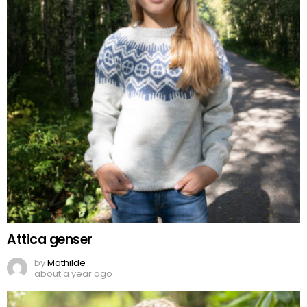
Attica genser
by
Mathilde
about a year ago