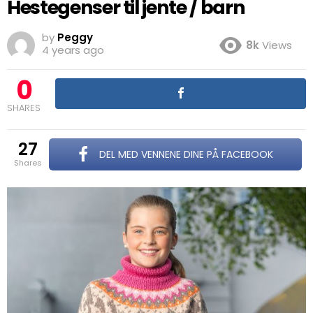
Hestegenser til jente / barn
by
Peggy
8k
Views
4 years ago
0
SHARES
27
DEL MED VENNENE DINE PÅ FACEBOOK
shares