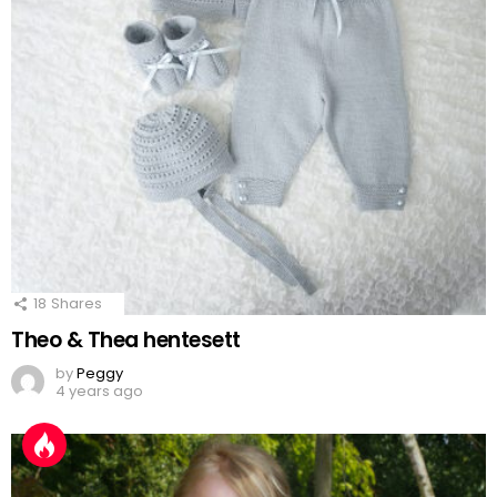
18
Shares
Theo & Thea hentesett
by
Peggy
4 years ago