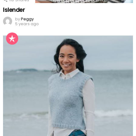
Islender
by
Peggy
5 years ago