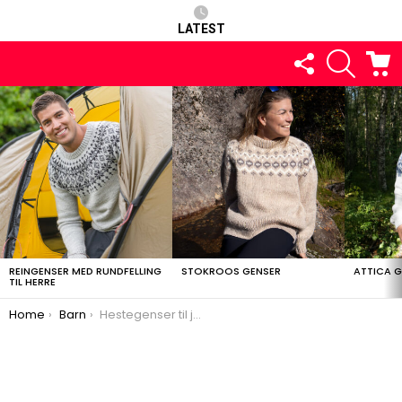
LATEST
FOLLOW
SEARCH
C
US
LATEST
STORIES
REINGENSER MED RUNDFELLING
STOKROOS GENSER
ATTICA 
TIL HERRE
You are here:
Home
Barn
Hestegenser til jente / barn