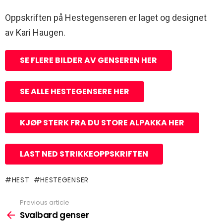
Oppskriften på Hestegenseren er laget og designet
av Kari Haugen.
SE FLERE BILDER AV GENSEREN HER
SE ALLE HESTEGENSERE HER
KJØP STERK FRA DU STORE ALPAKKA HER
LAST NED STRIKKEOPPSKRIFTEN
HEST
HESTEGENSER
Previous article
See
more
Svalbard genser