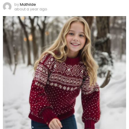
by
Mathilde
about a year ago