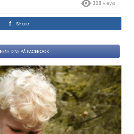
308
Views
Share
NNENE DINE PÅ FACEBOOK