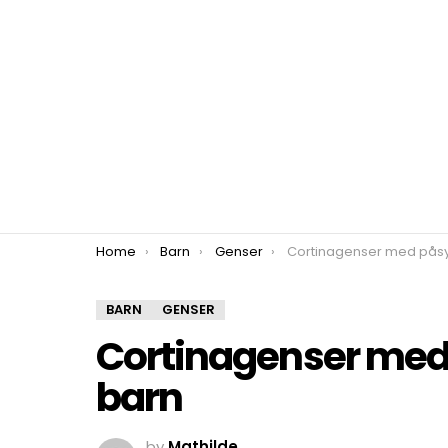
You are here:
Home
Barn
Genser
Cortinagenser med påsydde e
BARN
GENSER
Cortinagenser med 
barn
by
Mathilde