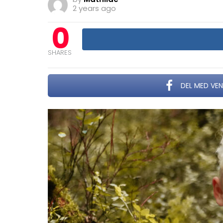
2 years ago
0
SHARES
DEL MED VE