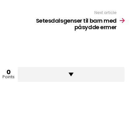
Next article
Setesdalsgenser til barn med
påsydde ermer
0
Points