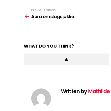
Previous article
See
more
Aura omslagsjakke
WHAT DO YOU THINK?
Written by
Mathilde