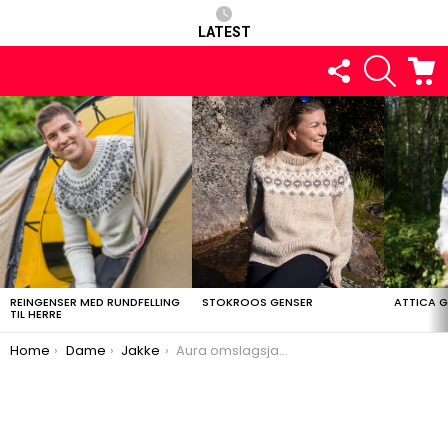
LATEST
FOLLOW
SEARCH
C
US
LATEST
STORIES
REINGENSER MED RUNDFELLING
STOKROOS GENSER
ATTICA 
TIL HERRE
You are here:
Home
Dame
Jakke
Aura omslagsjakke