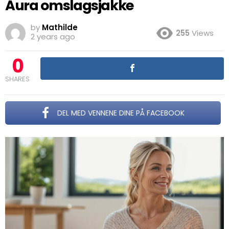
Aura omslagsjakke
by
Mathilde
255
Views
2 years ago
0
SHARES
DEL MED VENNENE DINE PÅ FACEBOOK