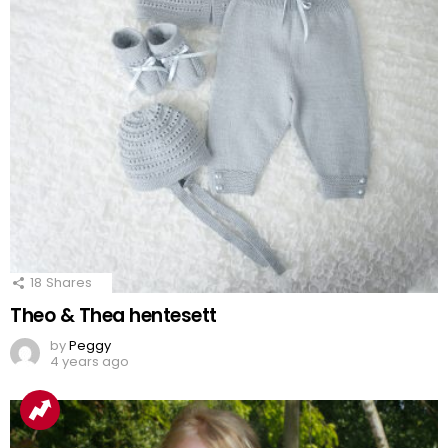
18
Shares
Theo & Thea hentesett
by
Peggy
4 years ago