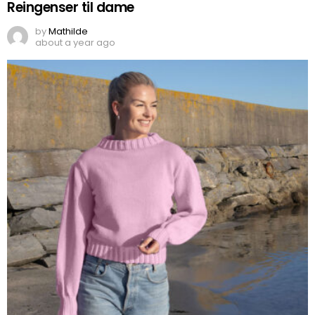
Reingenser til dame
by
Mathilde
about a year ago