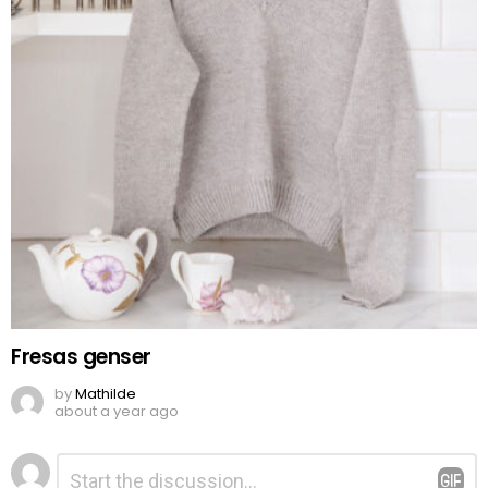
Fresas genser
by
Mathilde
about a year ago
Legg
Kommentar
*
igjen