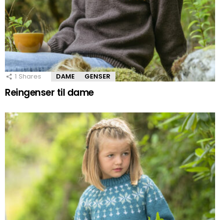
1
Shares
DAME
GENSER
Reingenser til dame