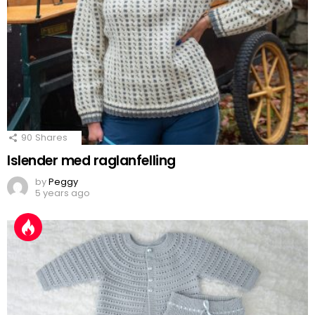
90
Shares
Islender med raglanfelling
by
Peggy
5 years ago