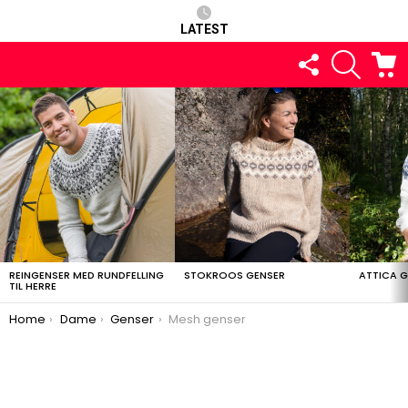
LATEST
FOLLOW
SEARCH
C
US
LATEST
STORIES
REINGENSER MED RUNDFELLING
STOKROOS GENSER
ATTICA 
TIL HERRE
You are here:
Home
Dame
Genser
Mesh genser