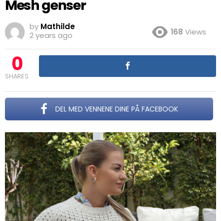
Mesh genser
by
Mathilde
168
Views
2 years ago
0
SHARES
DEL MED VENNENE DINE PÅ FACEBOOK