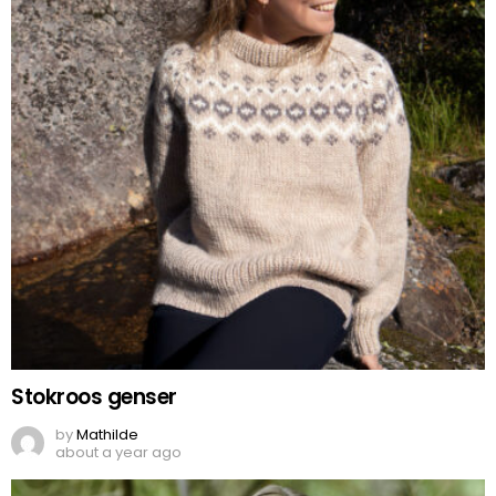
Stokroos genser
by
Mathilde
about a year ago