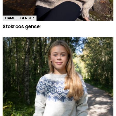
DAME
GENSER
Stokroos genser