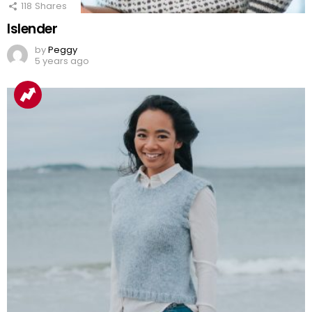
118
Shares
Islender
by
Peggy
5 years ago