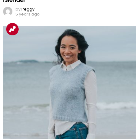
by
Peggy
5 years ago