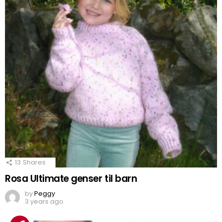
13
Shares
Rosa Ultimate genser til barn
by
Peggy
3 years ago