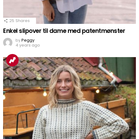
25
Shares
Enkel slipover til dame med patentmønster
by
Peggy
4 years ago