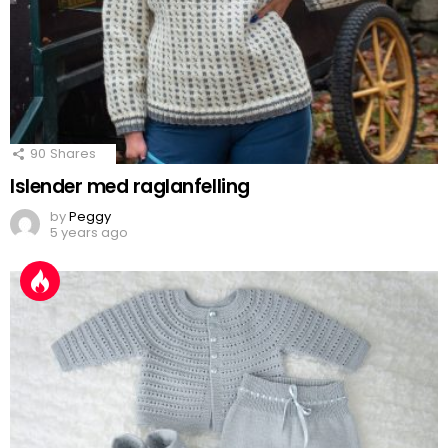
90
Shares
Islender med raglanfelling
by
Peggy
5 years ago