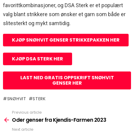
favorittkombinasjoner, og DSA Sterk er et populært
valg blant strikkere som ønsker et garn som både er
slitesterkt og mykt samtidig.
KJØP SNØHVIT GENSER STRIKKEPAKKEN HER
KJØP DSA STERK HER
LAST NED GRATIS OPPSKRIFT SNØHVIT
GENSER HER
SNØHVIT
STERK
Previous article
See
more
Oder genser fra Kjendis-Farmen 2023
Next article