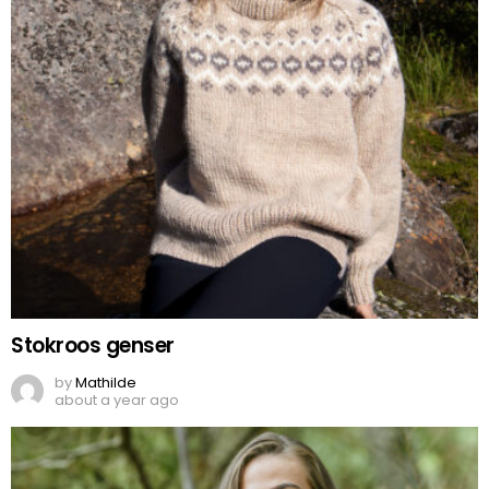
Stokroos genser
by
Mathilde
about a year ago