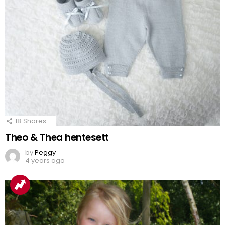
18
Shares
Theo & Thea hentesett
by
Peggy
4 years ago