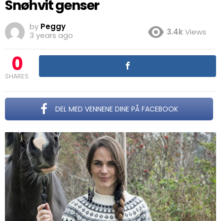
Snøhvit genser
by
Peggy
3.4k
Views
3 years ago
0
SHARES
DEL MED VENNENE DINE PÅ FACEBOOK