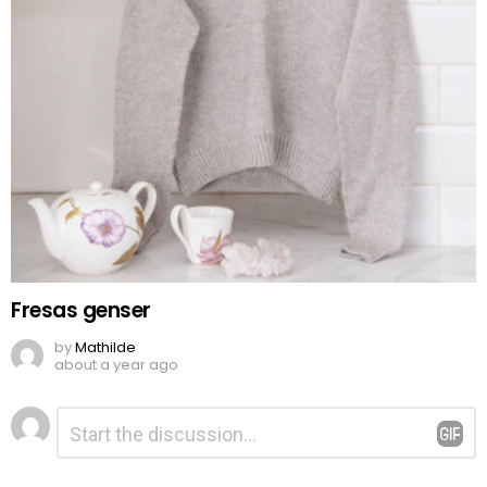
Fresas genser
by
Mathilde
about a year ago
Legg
Kommentar
*
igjen
en
kommentar