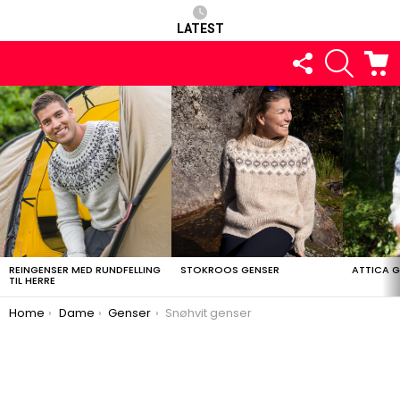
LATEST
FOLLOW
SEARCH
C
US
LATEST
STORIES
REINGENSER MED RUNDFELLING
STOKROOS GENSER
ATTICA 
TIL HERRE
You are here:
Home
Dame
Genser
Snøhvit genser