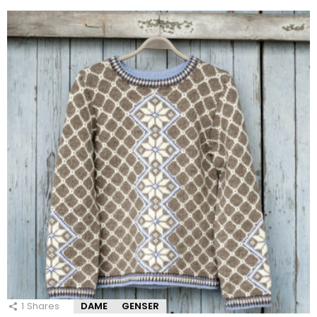
1
Shares
DAME
GENSER